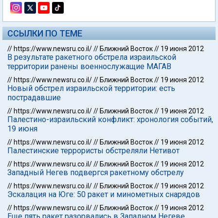
ССЫЛКИ ПО ТЕМЕ
//
https://www.newsru.co.il/
//
Ближний Восток
//
19 июня 2012
В результате ракетного обстрела израильской
территории ранены военнослужащие МАГАВ
//
https://www.newsru.co.il/
//
Ближний Восток
//
19 июня 2012
Новый обстрел израильской территории: есть
пострадавшие
//
https://www.newsru.co.il/
//
Ближний Восток
//
19 июня 2012
Палестино-израильский конфликт: хронология событий,
19 июня
//
https://www.newsru.co.il/
//
Ближний Восток
//
19 июня 2012
Палестинские террористы обстреляли Нетивот
//
https://www.newsru.co.il/
//
Ближний Восток
//
19 июня 2012
Западный Негев подвергся ракетному обстрелу
//
https://www.newsru.co.il/
//
Ближний Восток
//
19 июня 2012
Эскалация на Юге: 50 ракет и минометных снарядов
//
https://www.newsru.co.il/
//
Ближний Восток
//
19 июня 2012
Еще пять ракет разорвались в Западном Негеве