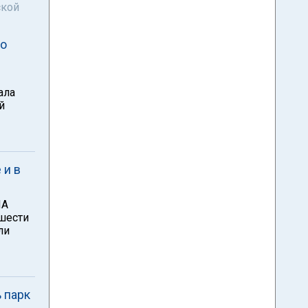
ской
по
ала
й
 и в
ША
 шести
ли
 парк