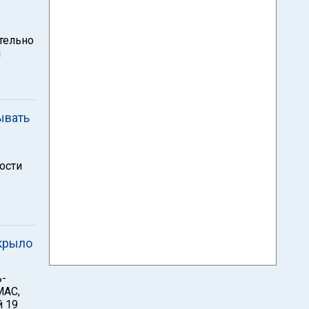
тельно
м
ывать
ости
 крыло
ь-
МАС,
й 19