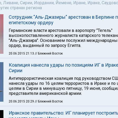
е, Ливане, Сирии, Иордании, Йемене, Иране, Ираке, Саудов
ругих странах региона
Сотрудник "Аль-Джазиры" арестован в Берлине 
египетскому ордеру
Германские власти арестовали в аэропорту "Тегель"
высокопоставленного журналиста катарского телекан
"Аль-Джазира". Основанием послужил международны
ордер, выданный по запросу Египта.
20.06.2015 21:13
// Ближний Восток
Коалиция нанесла удары по позициям ИГ в Ираке
Сирии
Антитеррористическая коалиция под руководством С
нанесла удары по 16 целям террористов в Ираке и по
целям в Сирии в минувшую пятницу, 19 июня, сообщи
представители американской армии.
20.06.2015 20:29
// Ближний Восток
Иракское правительство: ИГ планирует построить