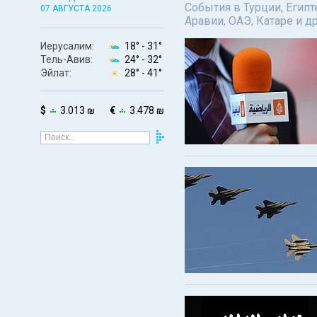
События в Турции, Египт
07 АВГУСТА 2026
Аравии, ОАЭ, Катаре и д
Иерусалим:
18° -
31°
Тель-Авив:
24° -
32°
Эйлат:
28° -
41°
$
3.013 ₪
€
3.478 ₪