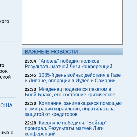
л
кого
ВАЖНЫЕ НОВОСТИ
"Апоэль" победил поляков.
23:04
то
Результаты матчей Лиги конференций
рок
1035-й день войны: действия в Газе
22:45
мской
и Ливане, операции в Иудее и Самарии
Младенец подавился пакетом в
22:33
Бней-Браке, его состояние критическое
Компания, занимающаяся помощью
22:30
 "США
в эмиграции израильтян, обратилась за
защитой от кредиторов
Киевляне победили. "Бейтар"
22:28
проиграл. Результаты матчей Лиги
нных с
конференций