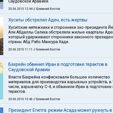
Саудовской Аравией.
20.06.2015 12:44
// Ближний Восток
Хуситы обстрелял Аден, есть жертвы
Хуситские мятежники и сторонники экс-президента Й
Али Абдаллы Салиха обстреляли жилые кварталы Аде
который удерживают сторонники законного президен
страны Абд Рабо Мансура Хади.
20.06.2015 11:11
// Ближний Восток
Бахрейн обвинил Иран в подготовке терактов в
Саудовской Аравии
Власти Бахрейна конфисковали большое количество
материалов для производства взрывных устройств, в
числе, взрывчатку С-4, и обвинили Иран в подготовке
терактов.
20.06.2015 10:46
// Ближний Восток
Президент Египта: режим Асада может рухнуть в