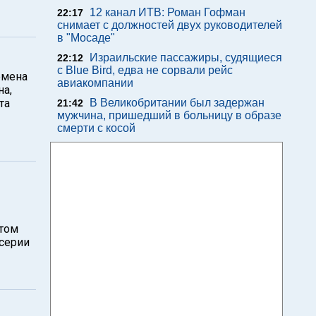
12 канал ИТВ: Роман Гофман
22:17
снимает с должностей двух руководителей
в "Мосаде"
Израильские пассажиры, судящиеся
22:12
с Blue Bird, едва не сорвали рейс
емена
авиакомпании
на,
та
В Великобритании был задержан
21:42
мужчина, пришедший в больницу в образе
смерти с косой
 том
 серии