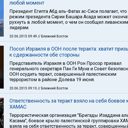
любой момент
Президент Египта Абд аль-Фатах ас-Сиси полагает, что
режим президента Сирии Башара Асада может оконча
рухнуть в любой момент, о чем он сообщил ливански
лидерам.
20.06.2015 09:49
// Ближний Восток
Посол Израиля в ООН после теракта: хватит приз
к сдержанности обе стороны
Представитель Израиля в ООН Рон Просор призвал
генерального секретаря Пан Ги Муна и Совет безопасн
ООН осудить теракт, совершенный палестинским
террористом в районе Долева 19 июня.
20.06.2015 09:10
// Ближний Восток
Ответственность за теракт взяло на себя боевое
ХАМАС
Террористическая организация "Бригады Изаддина ал
Касама", боевое крыло палестинской группировки ХА
взяла на себя ответственность за теракт, совершенны