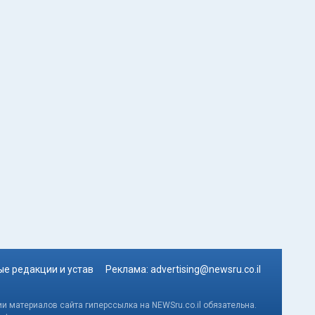
е редакции и устав
Реклама:
advertising@newsru.co.il
и материалов сайта гиперссылка на NEWSru.co.il обязательна.