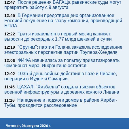
После решения БАГАЦа раввинские суды могут
12:47
прекратить работу с 9 августа
В Германии предотвращено организованное
12:45
Россией покушение на главу компании, производящей
БПЛА
Траты израильтян в первый месяц каникул
12:22
выросли до рекордных 1,77 млрд шекелей в сутки
"Сругим": партия Голана заказала исследование
12:19
электоральных перспектив партии Трупера-Хенделя
ФИФА извинилась за попытку приватизировать
12:06
чемпионат мира. Инфантино остается
1035-й день войны: действия в Газе и Ливане,
12:02
операции в Иудее и Самарии
ЦАХАЛ: "Хизбалла" создала тысячи объектов
11:45
военной инфраструктуры в деревнях южного Ливана
Нападение и поджоги домов в районе Хирбет-
11:16
Тубы, проводится расследование
Четверг, 06 августа 2026 г.