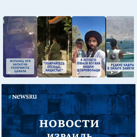
ИСПАНЕЦ ЗРЯ
НАПАЛ НА
РЕЗЕРВИСТА
ЦАХАЛА