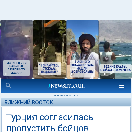
ИСПАНЕЦ ЗРЯ
НАПАЛ НА
РЕЗЕРВИСТА
ЦАХАЛА
20 ОКТЯБРЯ 2014
|
15:45
БЛИЖНИЙ ВОСТОК
Турция согласилась
пропустить бойцов