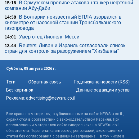
В Ормузском проливе атакован танкер нефтяной
15:18
компании Абу-Даби
В Болгарии неизвестный БПЛА взорвался в
14:38
километре от насосной станции Трансбалканского
газопровода
Умер отец Лионеля Месси
14:01
Reuters: Ливан и Израиль согласовали список
13:44
стран для контроля за разоружением "Хизбаллы"
Суббота, 08 августа 2026 г.
Теги
Обратная связь
Подписка на новости (RSS)
Без картинок
Данные редакции и устав
Реклама:
advertising@newsru.co.il
Все права на материалы, опубликованные на сайте NEWSru.co.il ,
охраняются в соответствии с законодательством Израиля. При
использовании материалов сайта гиперссылка на NEWSru.co.il
обязательна. Перепечатка интервью, репортажей, эксклюзивных
статей без согласования с редакцией запрещена – в том числе в