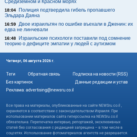
Средиземном и Красном морях
Полиция подтвердила гибель пропавшего
18:04
Эльдара Даяна
Двое израильтян по ошибке въехали в Дженин: их
16:59
едва не линчевали
Израильские психологи поставили под сомнение
16:48
теорию о дефиците эмпатии у людей с аутизмом
Четверг, 06 августа 2026 г.
Теги
Обратная связь
Подписка на новости (RSS)
Без картинок
Данные редакции и устав
Реклама:
advertising@newsru.co.il
Все права на материалы, опубликованные на сайте NEWSru.co.il ,
охраняются в соответствии с законодательством Израиля. При
использовании материалов сайта гиперссылка на NEWSru.co.il
обязательна. Перепечатка интервью, репортажей, эксклюзивных
статей без согласования с редакцией запрещена – в том числе в
соцсетях. Использование фотоматериалов агентств не разрешается.