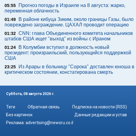
Прогноз погоды в Израиле на 8 августа: жарко,
05:55
переменная облачность
В районе кибуца Зиким, около границы Газы, было
01:49
повреждено заграждение. ЦАХАЛ проводит операцию
CNN: глава Объединенного комитета начальников
01:32
штабов США ищет "выход" из войны с Ираном
В Колумбии вступил в должность новый
01:24
президент: произраильский, пользующийся поддержкой
США
Из Арары в больницу "Сорока" доставлен юноша в
23:25
критическом состоянии, констатирована смерть
Суббота, 08 августа 2026 г.
Теги
Обратная связь
Подписка на новости (RSS)
Без картинок
Данные редакции и устав
Реклама:
advertising@newsru.co.il