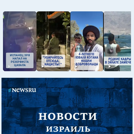
ИСПАНЕЦ ЗРЯ
НАПАЛ НА
РЕЗЕРВИСТА
ЦАХАЛА