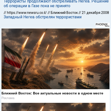
Террористы продолжают обстреливать Негев. Решение
об операции в Газе пока не принято
//
https://www.newsru.co.il/
//
Ближний Восток
//
21 декабря 2008
Западный Негев обстрелян террористами
Ближний Восток: Все актуальные новости в одном месте
Реклама