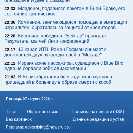
операции в Иудее и Самарии
Младенец подавился пакетом в Бней-Браке, его
22:33
состояние критическое
Компания, занимающаяся помощью в эмиграции
22:30
израильтян, обратилась за защитой от кредиторов
Киевляне победили. "Бейтар" проиграл.
22:28
Результаты матчей Лиги конференций
12 канал ИТВ: Роман Гофман снимает с
22:17
должностей двух руководителей в "Мосаде"
Израильские пассажиры, судящиеся с Blue Bird,
22:12
едва не сорвали рейс авиакомпании
В Великобритании был задержан мужчина,
21:42
пришедший в больницу в образе смерти с косой
Пятница, 07 августа 2026 г.
Теги
Обратная связь
Подписка на новости (RSS)
Без картинок
Данные редакции и устав
Реклама:
advertising@newsru.co.il