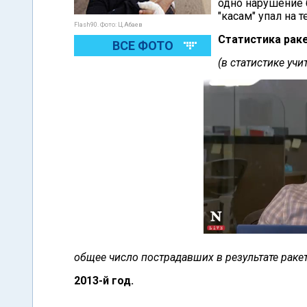
одно нарушение 
"касам" упал на 
Flash90. Фото: Ц.Абаев
Статистика раке
ВСЕ ФОТО
(в статистике уч
общее число пострадавших в результате рак
2013-й год.