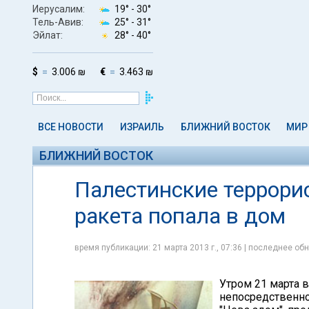
Иерусалим:
19° -
30°
Тель-Авив:
25° -
31°
Эйлат:
28° -
40°
$
3.006 ₪
€
3.463 ₪
ВСЕ НОВОСТИ
ИЗРАИЛЬ
БЛИЖНИЙ ВОСТОК
МИР
БЛИЖНИЙ ВОСТОК
Палестинские террори
ракета попала в дом
время публикации: 21 марта 2013 г., 07:36 | последнее обн
Утром 21 марта 
непосредственной