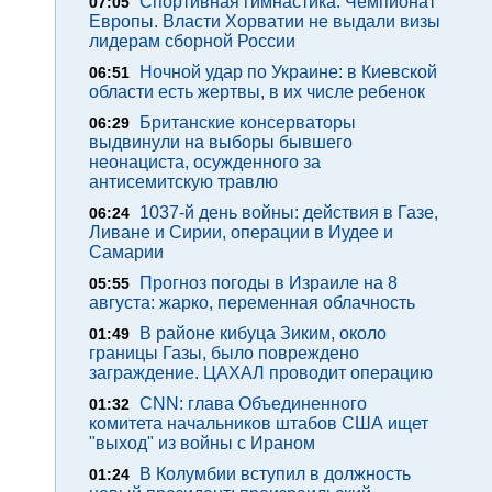
Спортивная гимнастика. Чемпионат
07:05
Европы. Власти Хорватии не выдали визы
лидерам сборной России
Ночной удар по Украине: в Киевской
06:51
области есть жертвы, в их числе ребенок
Британские консерваторы
06:29
выдвинули на выборы бывшего
неонациста, осужденного за
антисемитскую травлю
1037-й день войны: действия в Газе,
06:24
Ливане и Сирии, операции в Иудее и
Самарии
Прогноз погоды в Израиле на 8
05:55
августа: жарко, переменная облачность
В районе кибуца Зиким, около
01:49
границы Газы, было повреждено
заграждение. ЦАХАЛ проводит операцию
CNN: глава Объединенного
01:32
комитета начальников штабов США ищет
"выход" из войны с Ираном
В Колумбии вступил в должность
01:24