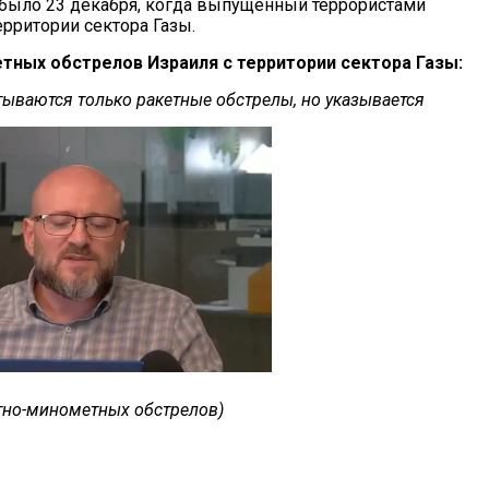
было 23 декабря, когда выпущенный террористами
территории сектора Газы.
тных обстрелов Израиля с территории сектора Газы:
итываются только ракетные обстрелы, но указывается
етно-минометных обстрелов)