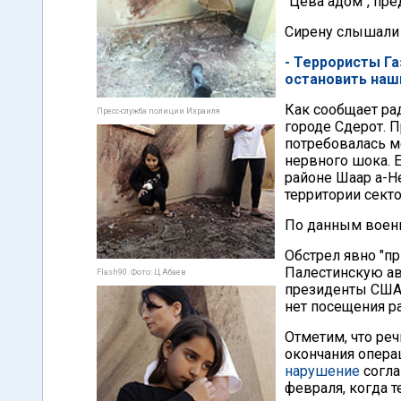
"Цева адом", пр
Сирену слышали 
- Террористы Г
остановить наш
Как сообщает рад
Пресс-служба полиции Израиля
городе Сдерот. 
потребовалась м
нервного шока. 
районе Шаар а-Не
территории секто
По данным военн
Обстрел явно "п
Палестинскую ав
Flash90. Фото: Ц.Абаев
президенты США,
нет посещения р
Отметим, что ре
окончания операц
нарушение
согла
февраля, когда 