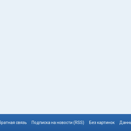
братная связь
Подписка на новости (RSS)
Без картинок
Данны