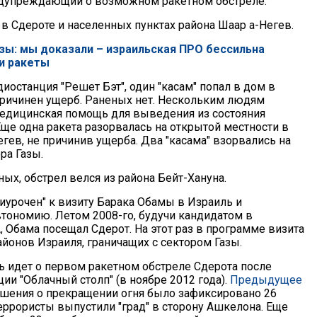
едупреждающий о возможном ракетном обстреле.
в Сдероте и населенных пунктах района Шаар а-Негев.
азы: мы доказали – израильская ПРО бессильна
и ракеты
иостанция "Решет Бэт", один "касам" попал в дом в
Причинен ущерб. Раненых нет. Нескольким людям
едицинская помощь для выведения из состояния
Еще одна ракета разорвалась на открытой местности в
гев, не причинив ущерба. Два "касама" взорвались на
ра Газы.
ых, обстрел велся из района Бейт-Хануна.
риурочен" к визиту Барака Обамы в Израиль и
тономию. Летом 2008-го, будучи кандидатом в
 Обама посещал Сдерот. На этот раз в программе визита
айонов Израиля, граничащих с сектором Газы.
чь идет о первом ракетном обстреле Сдерота после
ии "Облачный столп" (в ноябре 2012 года).
Предыдущее
шения о прекращении огня было зафиксировано 26
террористы выпустили "град" в сторону Ашкелона. Еще