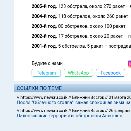
2005-й год.
123 обстрела, около 270 ракет – 
2004-й год.
118 обстрелов, около 260 ракет 
2003-й год.
80 обстрелов, около 100 ракет –
2002-й год.
17 обстрелов, около 20 ракет – 
2001-й год.
5 обстрелов, 5 ракет – пострада
Будьте с нами:
Telegram
WhatsApp
Facebook
ССЫЛКИ ПО ТЕМЕ
//
https://www.newsru.co.il/
//
Ближний Восток
//
01 марта 2
После "Облачного столпа": самая спокойная зима на
//
https://www.newsru.co.il/
//
Ближний Восток
//
26 февраля
Палестинские террористы обстреляли Ашкелон