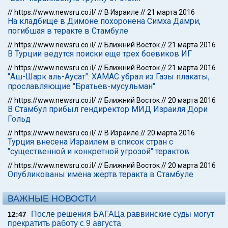
//
https://www.newsru.co.il/
//
В Израиле
//
21 марта 2016
На кладбище в Димоне похоронена Симха Дамри,
погибшая в теракте в Стамбуле
//
https://www.newsru.co.il/
//
Ближний Восток
//
21 марта 2016
В Турции ведутся поиски еще трех боевиков ИГ
//
https://www.newsru.co.il/
//
Ближний Восток
//
21 марта 2016
"Аш-Шарк аль-Аусат": ХАМАС убрал из Газы плакаты,
прославляющие "Братьев-мусульман"
//
https://www.newsru.co.il/
//
Ближний Восток
//
20 марта 2016
В Стамбул прибыл гендиректор МИД Израиля Дори
Гольд
//
https://www.newsru.co.il/
//
В Израиле
//
20 марта 2016
Турция внесена Израилем в список стран с
"существенной и конкретной угрозой" терактов
//
https://www.newsru.co.il/
//
Ближний Восток
//
20 марта 2016
Опубликованы имена жертв теракта в Стамбуле
ВАЖНЫЕ НОВОСТИ
После решения БАГАЦа раввинские суды могут
12:47
прекратить работу с 9 августа