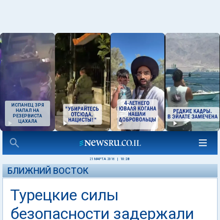
ИСПАНЕЦ ЗРЯ
НАПАЛ НА
РЕЗЕРВИСТА
ЦАХАЛА
21 МАРТА 2016
|
10:28
БЛИЖНИЙ ВОСТОК
Турецкие силы
безопасности задержали