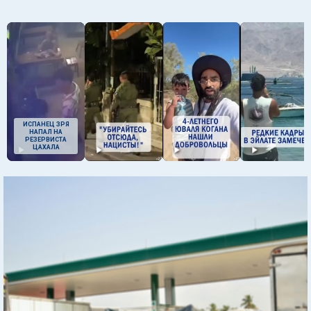
ИСПАНЕЦ ЗРЯ
НАПАЛ НА
РЕЗЕРВИСТА
ЦАХАЛА