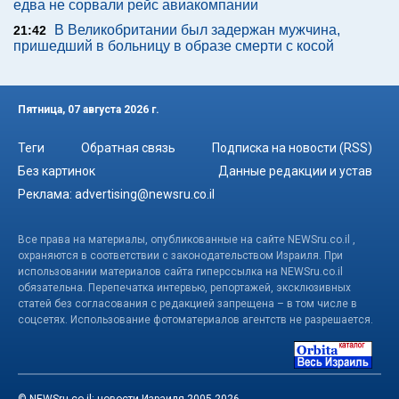
едва не сорвали рейс авиакомпании
В Великобритании был задержан мужчина,
21:42
пришедший в больницу в образе смерти с косой
Пятница, 07 августа 2026 г.
Теги
Обратная связь
Подписка на новости (RSS)
Без картинок
Данные редакции и устав
Реклама:
advertising@newsru.co.il
Все права на материалы, опубликованные на сайте NEWSru.co.il ,
охраняются в соответствии с законодательством Израиля. При
использовании материалов сайта гиперссылка на NEWSru.co.il
обязательна. Перепечатка интервью, репортажей, эксклюзивных
статей без согласования с редакцией запрещена – в том числе в
соцсетях. Использование фотоматериалов агентств не разрешается.
© NEWSru.co.il: новости Израиля 2005-2026