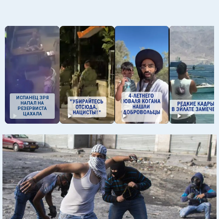
ИСПАНЕЦ ЗРЯ
НАПАЛ НА
РЕЗЕРВИСТА
ЦАХАЛА