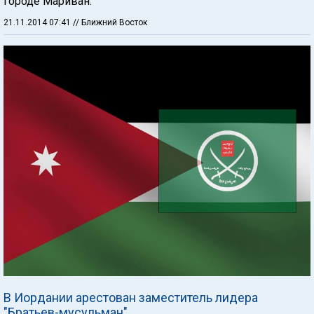
городе Мариван.
21.11.2014 07:41
// Ближний Восток
В Иордании арестован заместитель лидера
"Братьев-мусульман"