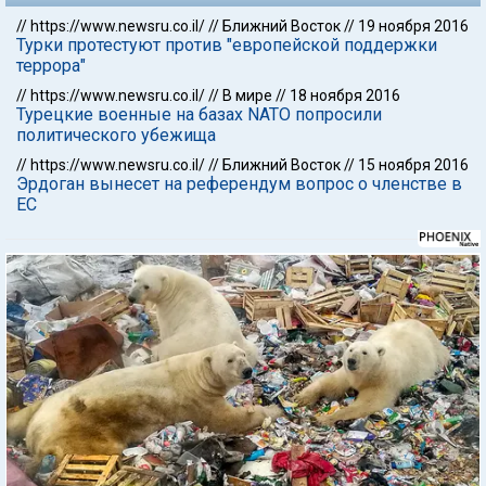
//
https://www.newsru.co.il/
//
Ближний Восток
//
19 ноября 2016
Турки протестуют против "европейской поддержки
террора"
//
https://www.newsru.co.il/
//
В мире
//
18 ноября 2016
Турецкие военные на базах NATO попросили
политического убежища
//
https://www.newsru.co.il/
//
Ближний Восток
//
15 ноября 2016
Эрдоган вынесет на референдум вопрос о членстве в
ЕС