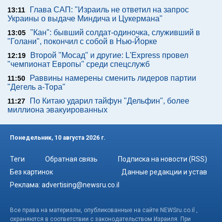
Глава САП: "Израиль не ответил на запрос
13:11
Украины о выдаче Миндича и Цукермана"
"Кан": бывший солдат-одиночка, служивший в
13:05
"Голани", покончил с собой в Нью-Йорке
Второй "Мосад" и другие: L'Express провел
12:19
"чемпионат Европы" среди спецслужб
Раввины намерены сменить лидеров партии
11:50
"Дегель а-Тора"
По Китаю ударил тайфун "Дельфин", более
11:27
миллиона эвакуированных
Понедельник, 10 августа 2026 г.
Теги
Обратная связь
Подписка на новости (RSS)
Без картинок
Данные редакции и устав
Реклама:
advertising@newsru.co.il
Все права на материалы, опубликованные на сайте NEWSru.co.il ,
охраняются в соответствии с законодательством Израиля. При