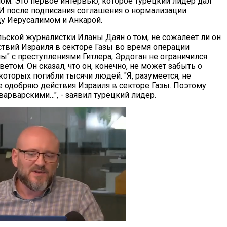
ом. Это первое интервью, которое турецкий лидер дал
 после подписания соглашения о нормализации
у Иерусалимом и Анкарой.
льской журналистки Иланы Даян о том, не сожалеет ли он
ствий Израиля в секторе Газы во время операции
ы" с преступлениями Гитлера, Эрдоган не ограничился
том. Он сказал, что он, конечно, не может забыть о
которых погибли тысячи людей. "Я, разумеется, не
 не одобряю действия Израиля в секторе Газы. Поэтому
варварскими…", - заявил турецкий лидер.