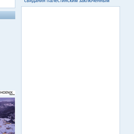
свидания палестинским заключенным