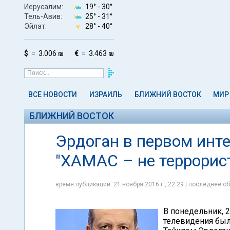
Иерусалим:
19° -
30°
Тель-Авив:
25° -
31°
Эйлат:
28° -
40°
$
3.006 ₪
€
3.463 ₪
ВСЕ НОВОСТИ
ИЗРАИЛЬ
БЛИЖНИЙ ВОСТОК
МИР
БЛИЖНИЙ ВОСТОК
Эрдоган в первом инт
"ХАМАС – не террорис
время публикации: 21 ноября 2016 г., 22:29 | последнее об
В понедельник, 2
телевидения был