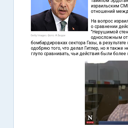
Тайипом Эрдоган
израильским СМИ
отношений межд
На вопрос израи
о сравнении дей
"Нерушимой стен
Getty Images. Фото: А.Берри
односложным отве
бомбардировках сектора Газы, в результате 
одобряю того, что делал Гитлер, но я также
глупо сравнивать, чьи действия были более 