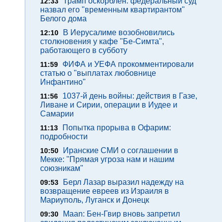
Трамп оскорблен: федеральный суд
12:33
назвал его "временным квартирантом"
Белого дома
В Иерусалиме возобновились
12:10
столкновения у кафе "Бе-Симта",
работающего в субботу
ФИФА и УЕФА прокомментировали
11:59
статью о "выплатах любовнице
Инфантино"
1037-й день войны: действия в Газе,
11:56
Ливане и Сирии, операции в Иудее и
Самарии
Попытка прорыва в Офарим:
11:13
подробности
Иранские СМИ о соглашении в
10:50
Мекке: "Прямая угроза нам и нашим
союзникам"
Берл Лазар выразил надежду на
09:53
возвращение евреев из Израиля в
Мариуполь, Луганск и Донецк
Maan: Бен-Гвир вновь запретил
09:30