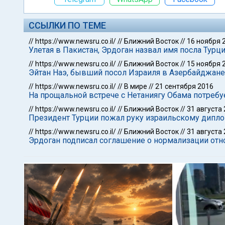
ССЫЛКИ ПО ТЕМЕ
//
https://www.newsru.co.il/
//
Ближний Восток
//
16 ноября 
Улетая в Пакистан, Эрдоган назвал имя посла Турц
//
https://www.newsru.co.il/
//
Ближний Восток
//
15 ноября 
Эйтан Наэ, бывший посол Израиля в Азербайджане,
//
https://www.newsru.co.il/
//
В мире
//
21 сентября 2016
На прощальной встрече с Нетаниягу Обама потреб
//
https://www.newsru.co.il/
//
Ближний Восток
//
31 августа
Президент Турции пожал руку израильскому дипло
//
https://www.newsru.co.il/
//
Ближний Восток
//
31 августа
Эрдоган подписал соглашение о нормализации от