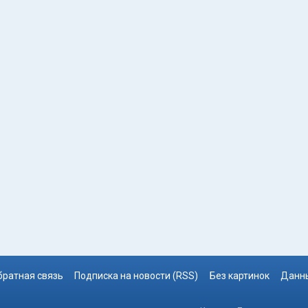
братная связь
Подписка на новости (RSS)
Без картинок
Данны