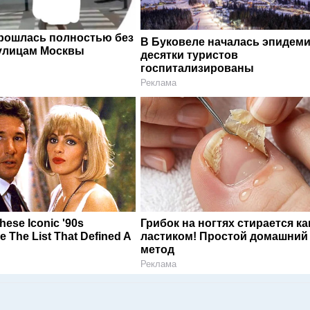
рошлась полностью без
В Буковеле началась эпидеми
улицам Москвы
десятки туристов
госпитализированы
Реклама
ese Iconic '90s
Грибок на ногтях стирается ка
 The List That Defined A
ластиком! Простой домашний
метод
Реклама