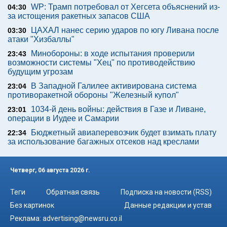
WP: Трамп потребовал от Хегсета объяснений из-
04:30
за истощения ракетных запасов США
ЦАХАЛ нанес серию ударов по югу Ливана после
03:30
атаки "Хизбаллы"
Минобороны: в ходе испытания проверили
23:43
возможности системы "Хец" по противодействию
будущим угрозам
В Западной Галилее активирована система
23:04
противоракетной обороны "Железный купол"
1034-й день войны: действия в Газе и Ливане,
23:01
операции в Иудее и Самарии
Бюджетный авиаперевозчик будет взимать плату
22:34
за использование багажных отсеков над креслами
Четверг, 06 августа 2026 г.
Теги
Обратная связь
Подписка на новости (RSS)
Без картинок
Данные редакции и устав
Реклама:
advertising@newsru.co.il