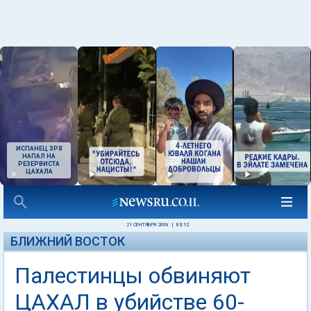
ИСПАНЕЦ ЗРЯ
НАПАЛ НА
РЕЗЕРВИСТА
ЦАХАЛА
21 СЕНТЯБРЯ 2008
|
03:12
БЛИЖНИЙ ВОСТОК
Палестинцы обвиняют
ЦАХАЛ в убийстве 60-