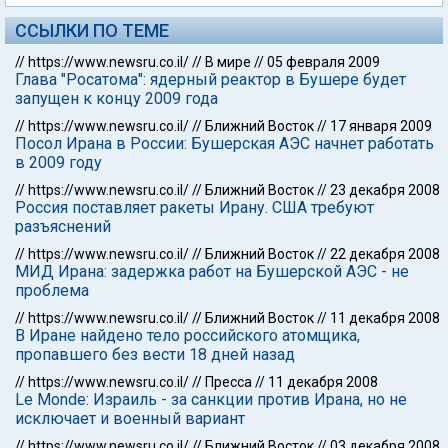
ССЫЛКИ ПО ТЕМЕ
//
https://www.newsru.co.il/
//
В мире
//
05 февраля 2009
Глава "Росатома": ядерный реактор в Бушере будет
запущен к концу 2009 года
//
https://www.newsru.co.il/
//
Ближний Восток
//
17 января 2009
Посол Ирана в России: Бушерская АЭС начнет работать
в 2009 году
//
https://www.newsru.co.il/
//
Ближний Восток
//
23 декабря 2008
Россия поставляет ракеты Ирану. США требуют
разъяснений
//
https://www.newsru.co.il/
//
Ближний Восток
//
22 декабря 2008
МИД Ирана: задержка работ на Бушерской АЭС - не
проблема
//
https://www.newsru.co.il/
//
Ближний Восток
//
11 декабря 2008
В Иране найдено тело российского атомщика,
пропавшего без вести 18 дней назад
//
https://www.newsru.co.il/
//
Пресса
//
11 декабря 2008
Le Monde: Израиль - за санкции против Ирана, но не
исключает и военный вариант
//
https://www.newsru.co.il/
//
Ближний Восток
//
03 декабря 2008