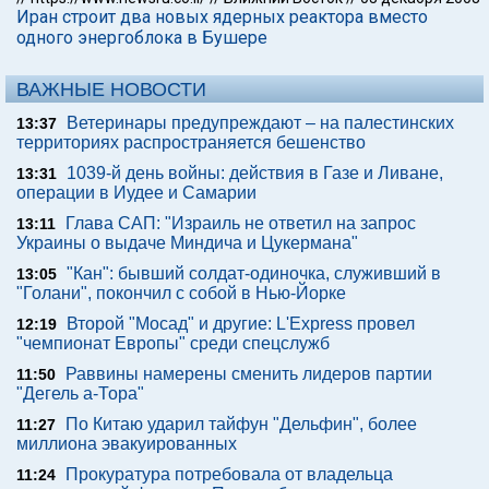
Иран строит два новых ядерных реактора вместо
одного энергоблока в Бушере
ВАЖНЫЕ НОВОСТИ
Ветеринары предупреждают – на палестинских
13:37
территориях распространяется бешенство
1039-й день войны: действия в Газе и Ливане,
13:31
операции в Иудее и Самарии
Глава САП: "Израиль не ответил на запрос
13:11
Украины о выдаче Миндича и Цукермана"
"Кан": бывший солдат-одиночка, служивший в
13:05
"Голани", покончил с собой в Нью-Йорке
Второй "Мосад" и другие: L'Express провел
12:19
"чемпионат Европы" среди спецслужб
Раввины намерены сменить лидеров партии
11:50
"Дегель а-Тора"
По Китаю ударил тайфун "Дельфин", более
11:27
миллиона эвакуированных
Прокуратура потребовала от владельца
11:24