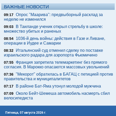
ВАЖНЫЕ НОВОСТИ
Опрос "Mаарива": предвыборный расклад за
09:17
неделю не изменился
В Таиланде ученик открыл стрельбу в школе:
09:03
множество убитых и раненых
1036-й день войны: действия в Газе и Ливане,
08:54
операции в Иудее и Самарии
Итальянский суд отменил сделку по поставке
08:32
израильского радара для аэропорта Фьюмичино
Франция запретила телемаркетинг без прямого
07:55
согласия. В Марокко опасаются массовых увольнений
"Мекорот" обратилась в БАГАЦ с петицией против
07:36
правительства и муниципалитетов
В районе Бат-Яма утонул молодой мужчина
07:17
Около Бейт-Шемеша автомобиль насмерть сбил
07:09
велосипедиста
Пятница, 07 августа 2026 г.