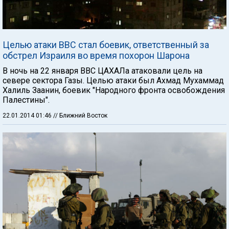
Целью атаки ВВС стал боевик, ответственный за
обстрел Израиля во время похорон Шарона
В ночь на 22 января ВВС ЦАХАЛа атаковали цель на
севере сектора Газы. Целью атаки был Ахмад Мухаммад
Халиль Заанин, боевик "Народного фронта освобождения
Палестины".
22.01.2014 01:46
// Ближний Восток