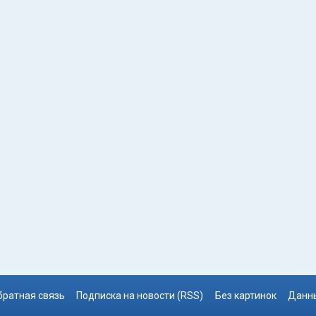
братная связь
Подписка на новости (RSS)
Без картинок
Данны