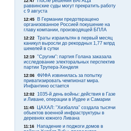
После решения БАГАЦа
12:47
раввинские суды могут прекратить работу
с 9 августа
В Германии предотвращено
12:45
организованное Россией покушение на
главу компании, производящей БПЛА
Траты израильтян в первый месяц
12:22
каникул выросли до рекордных 1,77 млрд
шекелей в сутки
"Сругим": партия Голана заказала
12:19
исследование электоральных перспектив
партии Трупера-Хенделя
ФИФА извинилась за попытку
12:06
приватизировать чемпионат мира.
Инфантино остается
1035-й день войны: действия в Газе
12:02
и Ливане, операции в Иудее и Самарии
ЦАХАЛ: "Хизбалла" создала тысячи
11:45
объектов военной инфраструктуры в
деревнях южного Ливана
Нападение и поджоги домов в
11:16