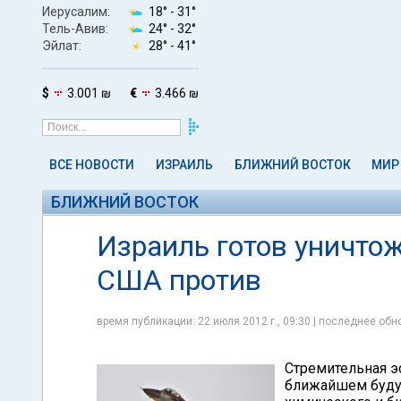
Иерусалим:
18° -
31°
Тель-Авив:
24° -
32°
Эйлат:
28° -
41°
$
3.001 ₪
€
3.466 ₪
ВСЕ НОВОСТИ
ИЗРАИЛЬ
БЛИЖНИЙ ВОСТОК
МИР
БЛИЖНИЙ ВОСТОК
Израиль готов уничто
США против
время публикации: 22 июля 2012 г., 09:30 | последнее обно
Стремительная эс
ближайшем буду