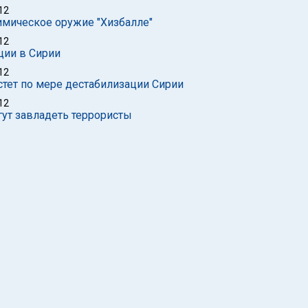
12
химическое оружие "Хизбалле"
12
ции в Сирии
12
астет по мере дестабилизации Сирии
12
ут завладеть террористы