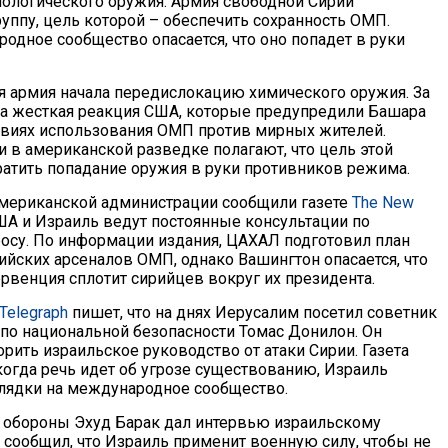
иологического оружия. Армия свободной Сирии
уппу, цель которой – обеспечить сохранность ОМП.
одное сообщество опасается, что оно попадет в руки
я армия начала передислокацию химического оружия. За
а жесткая реакция США, которые предупредили Башара
твиях использования ОМП против мирных жителей.
и в американской разведке полагают, что цель этой
атить попадание оружия в руки противников режима.
мериканской администрации сообщили газете
The New
США и Израиль ведут постоянные консультации по
осу. По информации издания, ЦАХАЛ подготовил план
ийских арсеналов ОМП, однако Вашингтон опасается, что
ервенция сплотит сирийцев вокруг их президента.
 Telegraph
пишет, что на днях Иерусалим посетил советник
по национальной безопасности Томас Донилон. Он
рить израильское руководство от атаки Сирии. Газета
когда речь идет об угрозе существованию, Израиль
глядки на международное сообщество.
 обороны Эхуд Барак дал интервью израильскому
 сообщил, что Израиль применит военную силу, чтобы не