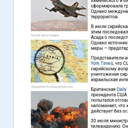
химического и б
сформировала гр
Однако междунар
террористов.
В июле сирийска
этим последовал
Flash90. Фото: О.Зидон
Асада о последс
Однако источник
меры – предотвр
Представители а
York Times
, что 
сирийскому вопр
уничтожения сир
израильская инт
iStockphoto/thinkstockphotos.com
Британская
Daily
президента США 
попытался отгово
напоминает, что 
действует без о
20 июля министр
телевидению. Он