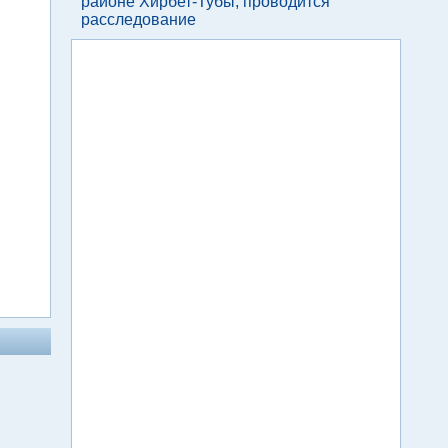
районе Хирбет-Тубы, проводится
расследование