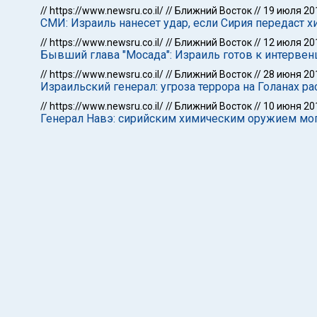
//
https://www.newsru.co.il/
//
Ближний Восток
//
19 июля 20
СМИ: Израиль нанесет удар, если Сирия передаст 
//
https://www.newsru.co.il/
//
Ближний Восток
//
12 июля 20
Бывший глава "Мосада": Израиль готов к интервен
//
https://www.newsru.co.il/
//
Ближний Восток
//
28 июня 20
Израильский генерал: угроза террора на Голанах р
//
https://www.newsru.co.il/
//
Ближний Восток
//
10 июня 20
Генерал Навэ: сирийским химическим оружием мог