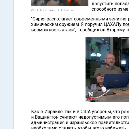
допустить попад
способного изме
iStockphoto/thinkstockphotos.com
"Сирия располагает современными зенитно-
химическим оружием. Я поручил ЦАХАЛу подг
возможность атаки", - сообщил он Второму т
Как в Израиле, так и в США уверены, что р
и Вашингтон считают недопустимым его поп
администрация и израильское правительств
необходимо сделать, чтобы этого избежать.