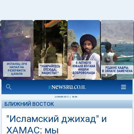
ИСПАНЕЦ ЗРЯ
НАПАЛ НА
РЕЗЕРВИСТА
ЦАХАЛА
22 ИЮНЯ 2012
|
16:54
БЛИЖНИЙ ВОСТОК
"Исламский джихад" и
ХАМАС: мы