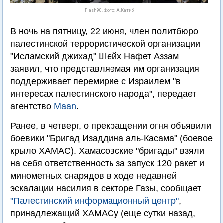
Flash90. Фото: А.Катиб
В ночь на пятницу, 22 июня, член политбюро
палестинской террористической организации
"Исламский джихад" Шейх Нафет Аззам
заявил, что представляемая им организация
поддерживает перемирие с Израилем "в
интересах палестинского народа", передает
агентство
Maan
.
Ранее, в четверг, о прекращении огня объявили
боевики "Бригад Изаддина аль-Касама" (боевое
крыло ХАМАС). Хамасовские "бригады" взяли
на себя ответственность за запуск 120 ракет и
минометных снарядов в ходе недавней
эскалации насилия в секторе Газы, сообщает
"Палестинский информационный центр"
,
принадлежащий ХАМАСу (еще сутки назад,