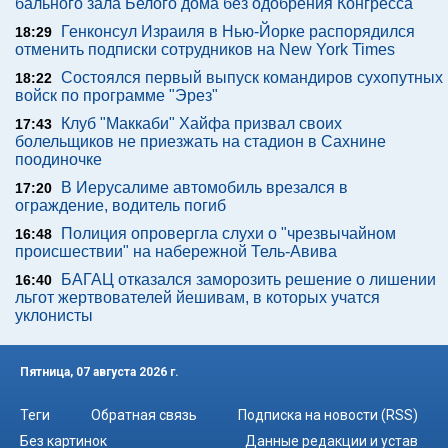
бального зала Белого дома без одобрения Конгресса
Генконсул Израиля в Нью-Йорке распорядился
18:29
отменить подписки сотрудников на New York Times
Состоялся первый выпуск командиров сухопутных
18:22
войск по программе "Эрез"
Клуб "Маккаби" Хайфа призвал своих
17:43
болельщиков не приезжать на стадион в Сахнине
поодиночке
В Иерусалиме автомобиль врезался в
17:20
ограждение, водитель погиб
Полиция опровергла слухи о "чрезвычайном
16:48
происшествии" на набережной Тель-Авива
БАГАЦ отказался заморозить решение о лишении
16:40
льгот жертвователей йешивам, в которых учатся
уклонисты
Пятница, 07 августа 2026 г.
Теги
Обратная связь
Подписка на новости (RSS)
Без картинок
Данные редакции и устав