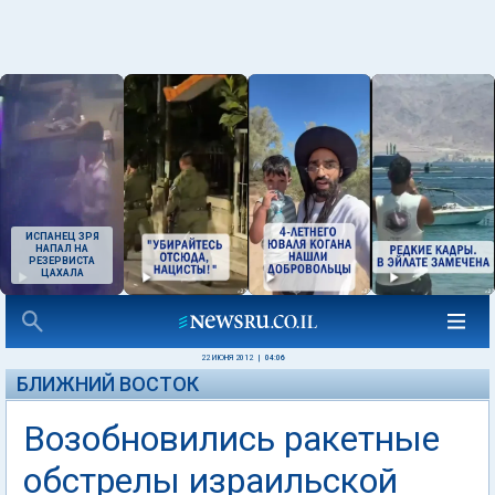
ИСПАНЕЦ ЗРЯ
НАПАЛ НА
РЕЗЕРВИСТА
ЦАХАЛА
22 ИЮНЯ 2012
|
04:06
БЛИЖНИЙ ВОСТОК
Возобновились ракетные
обстрелы израильской