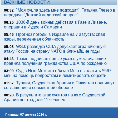
ВАЖНЫЕ НОВОСТИ
"Моя хуцпа здесь мне подходит". Татьяна Глезер в
06:32
передаче "Детский недетский вопрос"
1036-й день войны: действия в Газе и Ливане,
06:25
операции в Иудее и Самарии
Прогноз погоды в Израиле на 7 августа: спад
05:45
жары, переменная облачность
WSJ: разведка США допускает ограниченную
05:08
атаку России на страну NATO в ближайшие годы
Трамп подписал новые указы, ужесточающие
04:46
правила получения гражданства США по рождению
Суд в Нью-Мексико обязал Meta выплатить $567
03:09
млн на помощь подросткам и лимитировать соцсети
Турция, Саудовская Аравия и Пакистан подпишут
01:37
соглашение о совместной обороне
В результате атак хуситов на юге Саудовской
00:28
Аравии пострадали 11 человек
Пятница, 07 августа 2026 г.