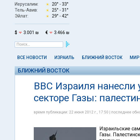
Иерусалим:
20° -
33°
Тель-Авив:
25° -
31°
Эйлат:
29° -
42°
$
3.001 ₪
€
3.466 ₪
ВСЕ НОВОСТИ
ИЗРАИЛЬ
БЛИЖНИЙ ВОСТОК
МИР
БЛИЖНИЙ ВОСТОК
ВВС Израиля нанесли 
секторе Газы: палести
время публикации: 22 июня 2012 г., 17:50 | последнее обно
Израильские сам
Газы. Палестинс