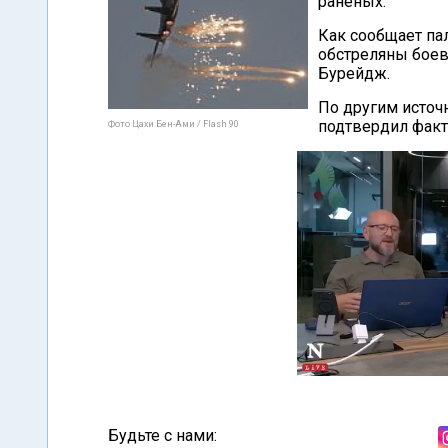
раненых.
Как сообщает па
обстреляны боев
Бурейдж.
По другим источ
подтвердил факт
Фото Цахи Бен-Ами / Flash 90
Будьте с нами: