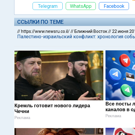
Telegram
WhatsApp
Facebook
ССЫЛКИ ПО ТЕМЕ
//
https://www.newsru.co.il/
//
Ближний Восток
//
22 июня 20
Палестино-израильский конфликт: хронология собы
Все посты 
Кремль готовит нового лидера
каналов в о
Чечни
Реклама
Реклама