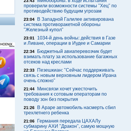
Минобороны: в ходе испытания
23:43
проверили возможности системы "Хец" по
противодействию будущим угрозам
В Западной Галилее активирована
23:04
система противоракетной обороны
"Железный купол"
1034-й день войны: действия в Газе
23:01
и Ливане, операции в Иудее и Самарии
Бюджетный авиаперевозчик будет
22:34
взимать плату за использование багажных
отсеков над креслами
Пезешкиан: "Сейчас поддерживать
22:33
связь с новым верховным лидером Ирана
очень сложно"
Минсвязи хочет ужесточить
21:44
требования к сотовым операторам по
поводу зон без покрытия
м
В Араре автомобиль насмерть сбил
21:26
трехлетнего ребенка
Германия передала ЦАХАЛу
21:06
субмарину АХИ "Дракон", самую мощную