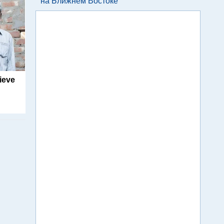
на Ближнем Востоке
ieve