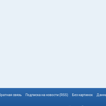
братная связь
Подписка на новости (RSS)
Без картинок
Данны