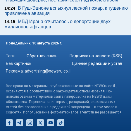
В Гуш-Эционе вспыхнул лесной пожар, к тушению
14:24
привлечена авиация
МВД Ирана отчиталось о депортации двух
14:15
миллионов афганцев
Понедельник, 10 августа 2026 г.
Теги
Обратная связь
Подписка на новости (RSS)
Без картинок
Данные редакции и устав
Реклама:
advertising@newsru.co.il
Все права на материалы, опубликованные на сайте NEWSru.co.il ,
охраняются в соответствии с законодательством Израиля. При
использовании материалов сайта гиперссылка на NEWSru.co.il
обязательна. Перепечатка интервью, репортажей, эксклюзивных
статей без согласования с редакцией запрещена – в том числе в
соцсетях. Использование фотоматериалов агентств не разрешается.