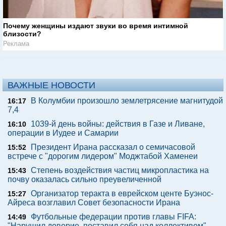
Почему женщины издают звуки во время интимной
близости?
Реклама
ВАЖНЫЕ НОВОСТИ
В Колумбии произошло землетрясение магнитудой
16:17
7,4
1039-й день войны: действия в Газе и Ливане,
16:10
операции в Иудее и Самарии
Президент Ирана рассказал о семичасовой
15:52
встрече с "дорогим лидером" Моджтабой Хаменеи
Степень воздействия частиц микропластика на
15:43
почву оказалась сильно преувеличенной
Организатор теракта в еврейском центе Буэнос-
15:27
Айреса возглавил Совет безопасности Ирана
Футбольные федерации против главы FIFA:
14:49
"Нарушил доверие, поставил себя над коллективом"