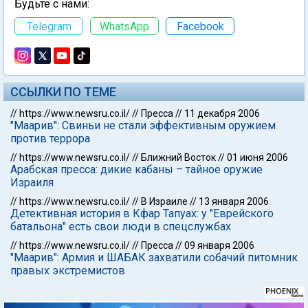
Будьте с нами:
Telegram
WhatsApp
Facebook
ССЫЛКИ ПО ТЕМЕ
//
https://www.newsru.co.il/
//
Пресса
//
11 декабря 2006
"Маарив": Свиньи не стали эффективным оружием
против террора
//
https://www.newsru.co.il/
//
Ближний Восток
//
01 июня 2006
Арабская пресса: дикие кабаны – тайное оружие
Израиля
//
https://www.newsru.co.il/
//
В Израиле
//
13 января 2006
Детективная история в Кфар Тапуах: у "Еврейского
батальона" есть свои люди в спецслужбах
//
https://www.newsru.co.il/
//
Пресса
//
09 января 2006
"Маарив": Армия и ШАБАК захватили собачий питомник
правых экстремистов