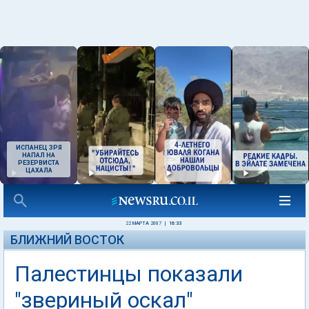
ИСПАНЕЦ ЗРЯ
НАПАЛ НА
РЕЗЕРВИСТА
ЦАХАЛА
22 МАРТА 2007
|
16:33
БЛИЖНИЙ ВОСТОК
Палестинцы показали
"звериный оскал"