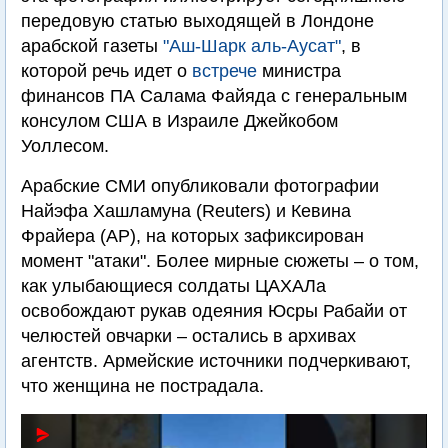
передовую статью выходящей в Лондоне
арабской газеты
"Аш-Шарк аль-Аусат"
, в
которой речь идет о
встрече
министра
финансов ПА Салама Файяда с генеральным
консулом США в Израиле Джейкобом
Уоллесом.
Арабские СМИ опубликовали фотографии
Найэфа Хашламуна (Reuters) и Кевина
Фрайера (AP), на которых зафиксирован
момент "атаки". Более мирные сюжеты – о том,
как улыбающиеся солдаты ЦАХАЛа
освобождают рукав одеяния Юсры Рабайи от
челюстей овчарки – остались в архивах
агентств. Армейские источники подчеркивают,
что женщина не пострадала.