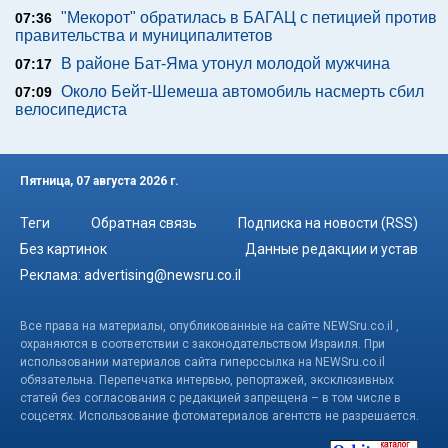
"Мекорот" обратилась в БАГАЦ с петицией против
07:36
правительства и муниципалитетов
В районе Бат-Яма утонул молодой мужчина
07:17
Около Бейт-Шемеша автомобиль насмерть сбил
07:09
велосипедиста
Пятница, 07 августа 2026 г.
Теги
Обратная связь
Подписка на новости (RSS)
Без картинок
Данные редакции и устав
Реклама:
advertising@newsru.co.il
Все права на материалы, опубликованные на сайте NEWSru.co.il ,
охраняются в соответствии с законодательством Израиля. При
использовании материалов сайта гиперссылка на NEWSru.co.il
обязательна. Перепечатка интервью, репортажей, эксклюзивных
статей без согласования с редакцией запрещена – в том числе в
соцсетях. Использование фотоматериалов агентств не разрешается.