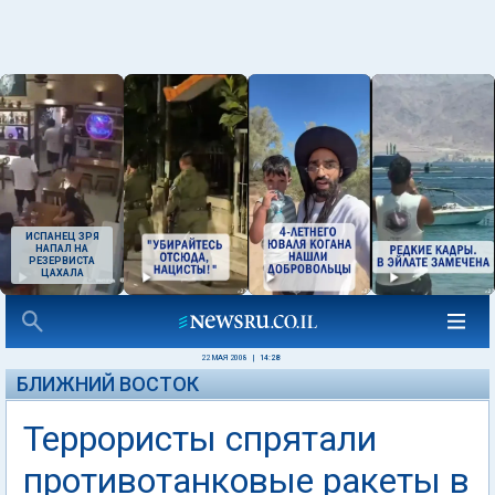
ИСПАНЕЦ ЗРЯ
НАПАЛ НА
РЕЗЕРВИСТА
ЦАХАЛА
22 МАЯ 2008
|
14:28
БЛИЖНИЙ ВОСТОК
Террористы спрятали
противотанковые ракеты в