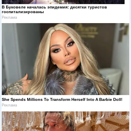
В Буковеле началась эпидемия: десятки туристов
госпитализированы
Реклама
She Spends Millions To Transform Herself Into A Barbie Doll!
Реклама