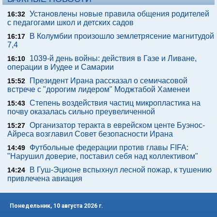
Установлены новые правила общения родителей
16:32
с педагогами школ и детских садов
В Колумбии произошло землетрясение магнитудой
16:17
7,4
1039-й день войны: действия в Газе и Ливане,
16:10
операции в Иудее и Самарии
Президент Ирана рассказал о семичасовой
15:52
встрече с "дорогим лидером" Моджтабой Хаменеи
Степень воздействия частиц микропластика на
15:43
почву оказалась сильно преувеличенной
Организатор теракта в еврейском центе Буэнос-
15:27
Айреса возглавил Совет безопасности Ирана
Футбольные федерации против главы FIFA:
14:49
"Нарушил доверие, поставил себя над коллективом"
В Гуш-Эционе вспыхнул лесной пожар, к тушению
14:24
привлечена авиация
Понедельник, 10 августа 2026 г.