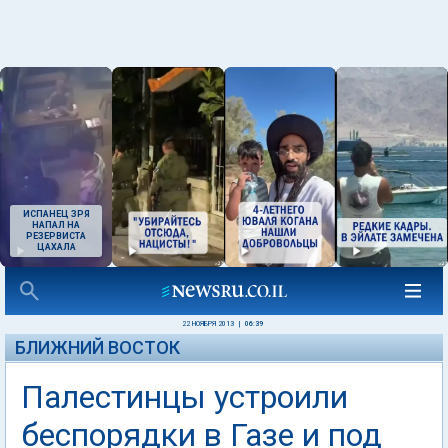
ИСПАНЕЦ ЗРЯ
НАПАЛ НА
РЕЗЕРВИСТА
ЦАХАЛА
22 НОЯБРЯ 2013
|
06:39
БЛИЖНИЙ ВОСТОК
Палестинцы устроили
беспорядки в Газе и под