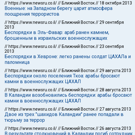
//
https://www.newsru.co.il/
//
Ближний Восток
//
18 октября 2013
Военные: на Западном берегу царит атмосфера
поощрения террористов
//
https://www.newsru.co.il/
//
Ближний Восток
//
29 сентября
2013
Беспорядки в Эль-Фавар: араб ранен камнем,
брошенным в израильских военнослужащих
//
https://www.newsru.co.il/
//
Ближний Восток
//
23 сентября
2013
Беспорядки в Хевроне: легко ранены солдат ЦАХАЛа и
паломница
//
https://www.newsru.co.il/
//
Ближний Восток
//
29 августа 2013
Беспорядки около поселения Ткоа: арабы бросают
камни в военнослужащих ЦАХАЛ
//
https://www.newsru.co.il/
//
Ближний Восток
//
28 августа 2013
В Каландии возобновились беспорядки: арабы бросают
камни в военнослужащих ЦАХАЛ
//
https://www.newsru.co.il/
//
Ближний Восток
//
27 августа 2013
Двое из трех "шахидов Каландии" ранее попадали в
тюрьму за террор
//
https://www.newsru.co.il/
//
Ближний Восток
//
26 августа 2013
В результате столкновений в Каландии погиб сотрудник