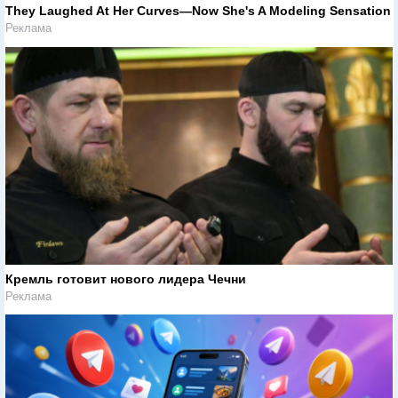
They Laughed At Her Curves—Now She's A Modeling Sensation
Реклама
Кремль готовит нового лидера Чечни
Реклама