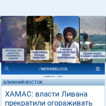
ИСПАНЕЦ ЗРЯ
НАПАЛ НА
РЕЗЕРВИСТА
ЦАХАЛА
22 НОЯБРЯ 2016
|
08:39
БЛИЖНИЙ ВОСТОК
ХАМАС: власти Ливана
прекратили огораживать