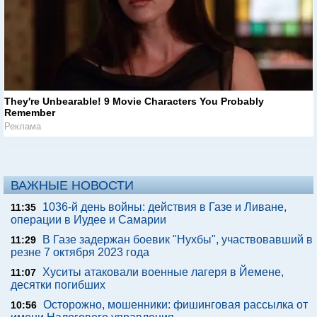
They're Unbearable! 9 Movie Characters You Probably
Remember
Реклама
ВАЖНЫЕ НОВОСТИ
1036-й день войны: действия в Газе и Ливане,
11:35
операции в Иудее и Самарии
В Газе задержан боевик "Нухбы", участвовавший в
11:29
резне 7 октября 2023 года
Хуситы атаковали военные лагеря в Йемене,
11:07
десятки погибших
Осторожно, мошенники: фишинговая рассылка от
10:56