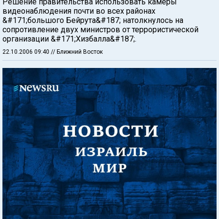
Решение правительства использовать камеры
видеонаблюдения почти во всех районах
&#171;большого Бейрута&#187; натолкнулось на
сопротивление двух министров от террористической
организации &#171;Хизбалла&#187;.
22.10.2006 09:40
// Ближний Восток