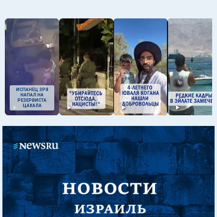
ИСПАНЕЦ ЗРЯ
НАПАЛ НА
РЕЗЕРВИСТА
ЦАХАЛА