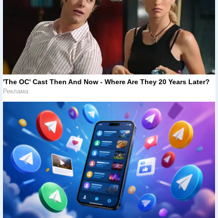
'The OC' Cast Then And Now - Where Are They 20 Years Later?
Реклама