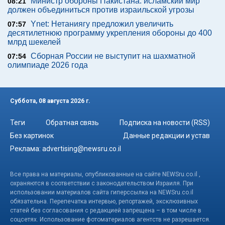
Министр обороны Пакистана: исламский мир
08:21
должен объединиться против израильской угрозы
Ynet: Нетаниягу предложил увеличить
07:57
десятилетнюю программу укрепления обороны до 400
млрд шекелей
Сборная России не выступит на шахматной
07:54
олимпиаде 2026 года
Суббота, 08 августа 2026 г.
Теги
Обратная связь
Подписка на новости (RSS)
Без картинок
Данные редакции и устав
Реклама:
advertising@newsru.co.il
Все права на материалы, опубликованные на сайте NEWSru.co.il ,
охраняются в соответствии с законодательством Израиля. При
использовании материалов сайта гиперссылка на NEWSru.co.il
обязательна. Перепечатка интервью, репортажей, эксклюзивных
статей без согласования с редакцией запрещена – в том числе в
соцсетях. Использование фотоматериалов агентств не разрешается.