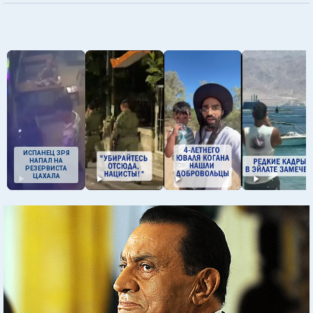
ИСПАНЕЦ ЗРЯ
НАПАЛ НА
РЕЗЕРВИСТА
ЦАХАЛА