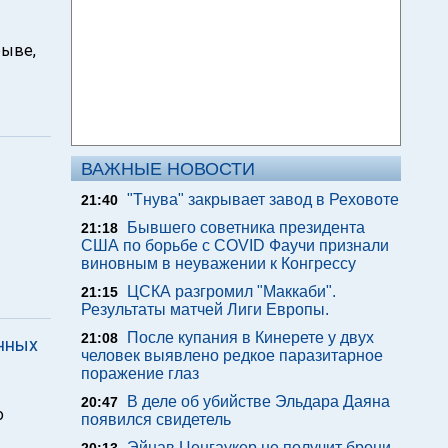
рыве,
ВАЖНЫЕ НОВОСТИ
"Тнува" закрывает завод в Реховоте
21:40
Бывшего советника президента
21:18
США по борьбе с COVID Фаучи признали
виновным в неуважении к Конгрессу
ЦСКА разгромил "Маккаби".
21:15
Результаты матчей Лиги Европы.
После купания в Кинерете у двух
21:08
нных
человек выявлено редкое паразитарное
поражение глаз
В деле об убийстве Эльдара Даяна
20:47
о
появился свидетель
Эйнав Ценгаукер не получит брони