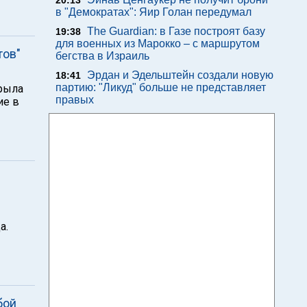
20:13
в "Демократах": Яир Голан передумал
The Guardian: в Газе построят базу
19:38
для военных из Марокко – с маршрутом
тов"
бегства в Израиль
Эрдан и Эдельштейн создали новую
18:41
партию: "Ликуд" больше не представляет
рыла
правых
ие в
а.
бой