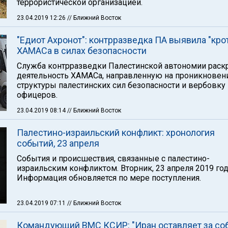
террористической организацией.
23.04.2019 12:26
// Ближний Восток
"Едиот Ахронот": контрразведка ПА выявила "кро
ХАМАСа в силах безопасности
Служба контрразведки Палестинской автономии раск
деятельность ХАМАСа, направленную на проникновен
структуры палестинских сил безопасности и вербовку
офицеров.
23.04.2019 08:14
// Ближний Восток
Палестино-израильский конфликт: хронология
событий, 23 апреля
События и происшествия, связанные с палестино-
израильским конфликтом. Вторник, 23 апреля 2019 год
Информация обновляется по мере поступления.
23.04.2019 07:11
// Ближний Восток
Командующий ВМС КСИР: "Иран оставляет за со