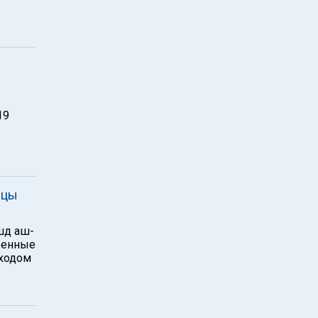
19
нцы
шд аш-
оенные
еходом