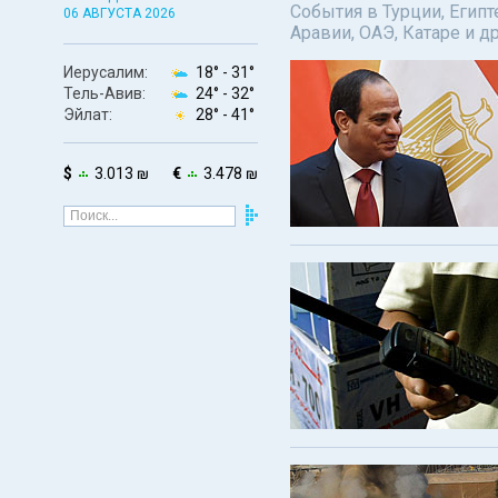
События в Турции, Египт
06 АВГУСТА 2026
Аравии, ОАЭ, Катаре и д
Иерусалим:
18° -
31°
Тель-Авив:
24° -
32°
Эйлат:
28° -
41°
$
3.013 ₪
€
3.478 ₪