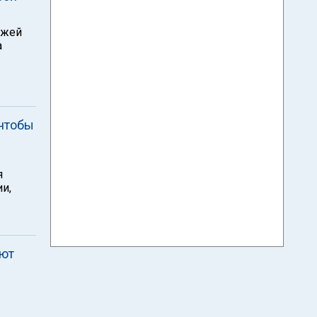
ажей
а
 чтобы
я
и,
уют