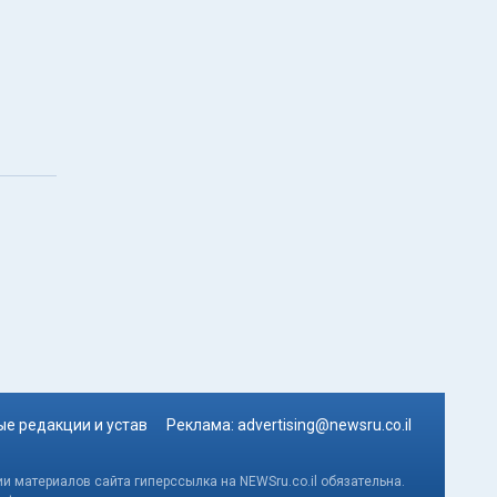
е редакции и устав
Реклама:
advertising@newsru.co.il
и материалов сайта гиперссылка на NEWSru.co.il обязательна.