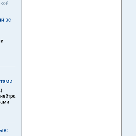
ской
й ас-
ли
стами
)
унейтра
тами
ыв: