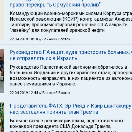
право перекрыть Ормузский пролив"
Командующий военно-морскими силами Корпуса стр
Исламской революции (КСИР) контр-адмирал Алирез
Тангсири, прокомментировал решение США закрыть
"лазейку" для покупателей иранской нефти.
22.04.2019 18:10
// Ближний Восток
Руководство ПА ищет, куда пристроить больных,
не отправлять их в Израиль
Руководство Палестинской автономии обратилось в
больницы Иордании и других арабских стран, проверя
возможность направлять в них пациентов из автономи
ранее лечившихся в Израиле.
22.04.2019 12:44
// Ближний Восток
Представитель ФАТХ: Эр-Рияд и Каир шантажир
нас, заставляя принять план Трампа
Больше всех в реализации плана, подготовленного
командой президента США Дональда Трампа,
заинтересованы в Саудовской Аравии, Египте и