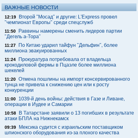
ВАЖНЫЕ НОВОСТИ
Второй "Мосад" и другие: L'Express провел
12:19
"чемпионат Европы" среди спецслужб
Раввины намерены сменить лидеров партии
11:50
"Дегель а-Тора"
По Китаю ударил тайфун "Дельфин", более
11:27
миллиона эвакуированных
Прокуратура потребовала от владельца
11:24
крокодиловой фермы в Пцаэле более миллиона
шекелей
Отмена пошлины на импорт консервированного
11:20
тунца не привела к снижению цен или к росту
конкуренции
1039-й день войны: действия в Газе и Ливане,
11:00
операции в Иудее и Самарии
В Татарстане заявили о 13 погибших в результате
10:58
атаки БПЛА на Нижнекамск
Мексика судится с израильским поставщиком
09:39
шпионского оборудования из-за плохого качества