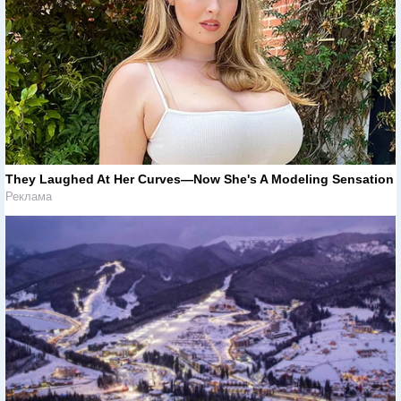
They Laughed At Her Curves—Now She's A Modeling Sensation
Реклама