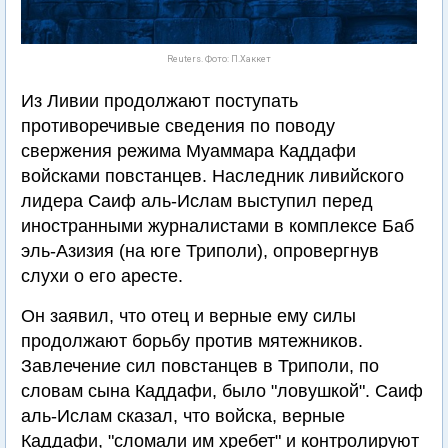
Reuters. Фото: П.Хаккет
Из Ливии продолжают поступать
противоречивые сведения по поводу
свержения режима Муаммара Каддафи
войсками повстанцев. Наследник ливийского
лидера Саиф аль-Ислам выступил перед
иностранными журналистами в комплексе Баб
эль-Азизия (на юге Триполи), опровергнув
слухи о его аресте.
Он заявил, что отец и верные ему силы
продолжают борьбу против мятежников.
Завлечение сил повстанцев в Триполи, по
словам сына Каддафи, было "ловушкой". Саиф
аль-Ислам сказал, что войска, верные
Каддафи, "сломали им хребет" и контролируют