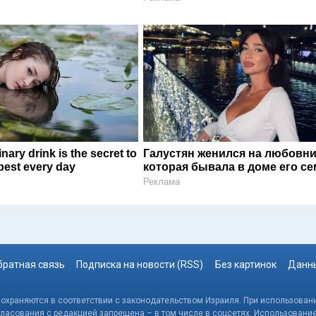
nary drink is the secret to
Галустян женился на любовни
 best every day
которая бывала в доме его с
Реклама
братная связь
Подписка на новости (RSS)
Без картинок
Данны
, охраняются в соответствии с законодательством Израиля. При использовани
гласования с редакцией запрещена – в том числе в соцсетях. Использовани