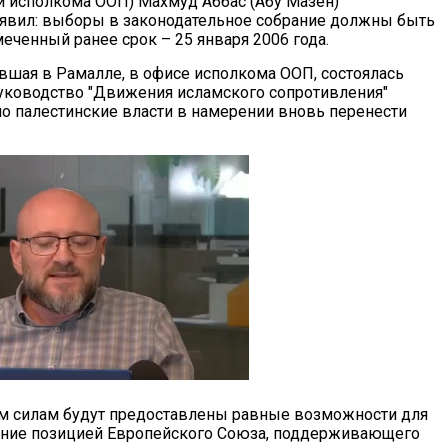
и исполкома ООП) Махмуд Аббас (Абу Мазен)
аявил: выборы в законодательное собрание должны быть
еченный ранее срок – 25 января 2006 года.
ившая в Рамалле, в офисе исполкома ООП, состоялась
 руководство "Движения исламского сопротивления"
о палестинские власти в намерении вновь перенести
им силам будут предоставлены равные возможности для
рение позицией Европейского Союза, поддерживающего