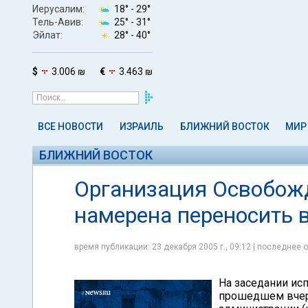
Иерусалим:
18° -
29°
Тель-Авив:
25° -
31°
Эйлат:
28° -
40°
$
3.006 ₪
€
3.463 ₪
ВСЕ НОВОСТИ
ИЗРАИЛЬ
БЛИЖНИЙ ВОСТОК
МИР
БЛИЖНИЙ ВОСТОК
Организация Освобож
намерена переносить
время публикации: 23 декабря 2005 г., 09:12 | последнее о
На заседании ис
прошедшем вчера