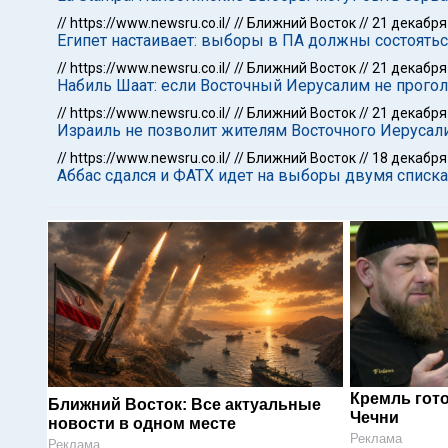
//
https://www.newsru.co.il/
//
Ближний Восток
//
21 декабря
Египет настаивает: выборы в ПА должны состоятьс
//
https://www.newsru.co.il/
//
Ближний Восток
//
21 декабря
Набиль Шаат: если Восточный Иерусалим не прогол
//
https://www.newsru.co.il/
//
Ближний Восток
//
21 декабря
Израиль не позволит жителям Восточного Иерусали
//
https://www.newsru.co.il/
//
Ближний Восток
//
18 декабря
Аббас сдался и ФАТХ идет на выборы двумя списк
Кремль гот
Ближний Восток: Все актуальные
Чечни
новости в одном месте
Реклама
Реклама