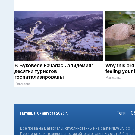
В Буковеле началась эпидемия:
Why this ordi
десятки туристов
feeling your
госпитализированы
Реклама
Реклама
Теги
О
Пятница, 07 августа 2026 г.
Все права на материалы, опубликованные на сайте NEWSru.co.il 
Перепечатка интервью, репортажей, эксклюзивных статей без со