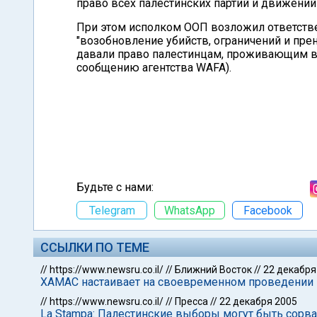
право всех палестинских партий и движений
При этом исполком ООП возложил ответстве
"возобновление убийств, ограничений и пре
давали право палестинцам, проживающим в 
сообщению агентства WAFA).
Будьте с нами:
Telegram
WhatsApp
Facebook
ССЫЛКИ ПО ТЕМЕ
//
https://www.newsru.co.il/
//
Ближний Восток
//
22 декабря
ХАМАС настаивает на своевременном проведении
//
https://www.newsru.co.il/
//
Пресса
//
22 декабря 2005
La Stampa: Палестинские выборы могут быть сорв