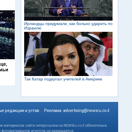
це,
емьи
е редакции и устав
Реклама:
advertising@newsru.co.il
и материалов сайта гиперссылка на NEWSru.co.il обязательна.
е фотоматериалов агентств не разрешается.