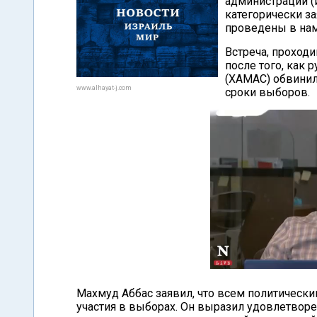
администрации (
категорически з
проведены в нам
Встреча, проход
после того, как
(ХАМАС) обвинил
www.alhayat-j.com
сроки выборов.
Махмуд Аббас заявил, что всем политическ
участия в выборах. Он выразил удовлетво