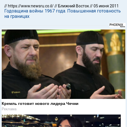
//
https://www.newsru.co.il/
//
Ближний Восток
//
05 июня 2011
Годовщина войны 1967 года. Повышенная готовность
на границах
Кремль готовит нового лидера Чечни
Реклама