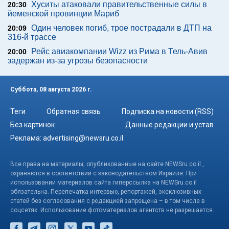
Хуситы атаковали правительственные силы в
20:30
йеменской провинции Мариб
Один человек погиб, трое пострадали в ДТП на
20:09
316-й трассе
Рейс авиакомпании Wizz из Рима в Тель-Авив
20:00
задержан из-за угрозы безопасности
Суббота, 08 августа 2026 г.
Теги
Обратная связь
Подписка на новости (RSS)
Без картинок
Данные редакции и устав
Реклама:
advertising@newsru.co.il
Все права на материалы, опубликованные на сайте NEWSru.co.il ,
охраняются в соответствии с законодательством Израиля. При
использовании материалов сайта гиперссылка на NEWSru.co.il
обязательна. Перепечатка интервью, репортажей, эксклюзивных
статей без согласования с редакцией запрещена – в том числе в
соцсетях. Использование фотоматериалов агентств не разрешается.