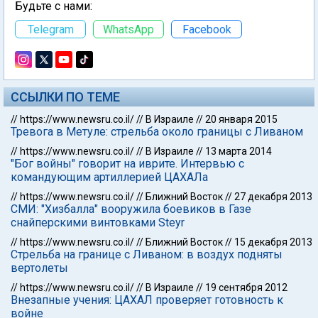
Будьте с нами:
Telegram
WhatsApp
Facebook
ССЫЛКИ ПО ТЕМЕ
//
https://www.newsru.co.il/
//
В Израиле
//
20 января 2015
Тревога в Метуле: стрельба около границы с Ливаном
//
https://www.newsru.co.il/
//
В Израиле
//
13 марта 2014
"Бог войны" говорит на иврите. Интервью с
командующим артиллерией ЦАХАЛа
//
https://www.newsru.co.il/
//
Ближний Восток
//
27 декабря 2013
СМИ: "Хизбалла" вооружила боевиков в Газе
снайперскими винтовками Steyr
//
https://www.newsru.co.il/
//
Ближний Восток
//
15 декабря 2013
Стрельба на границе с Ливаном: в воздух подняты
вертолеты
//
https://www.newsru.co.il/
//
В Израиле
//
19 сентября 2012
Внезапные учения: ЦАХАЛ проверяет готовность к
войне