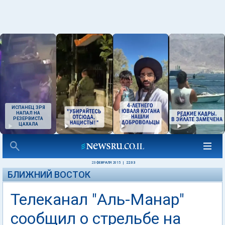
ИСПАНЕЦ ЗРЯ
НАПАЛ НА
РЕЗЕРВИСТА
ЦАХАЛА
23 ФЕВРАЛЯ 2015
|
22:03
БЛИЖНИЙ ВОСТОК
Телеканал "Аль-Манар"
сообщил о стрельбе на