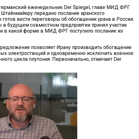
германский еженедельник Der Spiegel, главе МИД ФРГ
 Штайнмайеру передано послание иранского
н готов вести переговоры об обогащении урана в России.
бы в будущем совместном предприятии принял участие
 и в какой форме в МИД ФРГ поступило послание из
предложение позволяет Ирану производить обогащение
ных электростанций и одновременно исключить военное
нного цикла плутония. Первоначально, отмечает Der