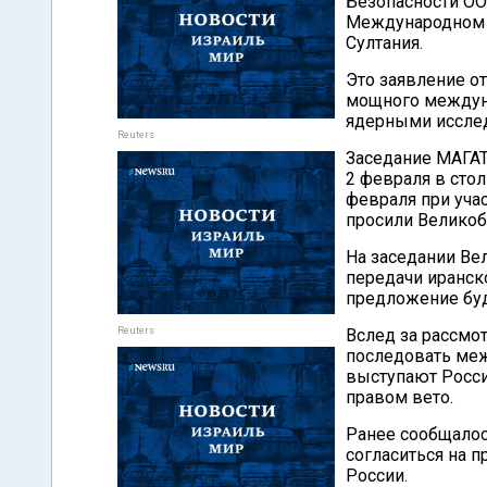
Безопасности ОО
Международном а
Султания.
Это заявление о
мощного междун
ядерными исслед
Reuters
Заседание МАГАТ
2 февраля в сто
февраля при уча
просили Великоб
На заседании Ве
передачи иранско
предложение буд
Reuters
Вслед за рассмо
последовать меж
выступают Росси
правом вето.
Ранее сообщалос
согласиться на 
России.