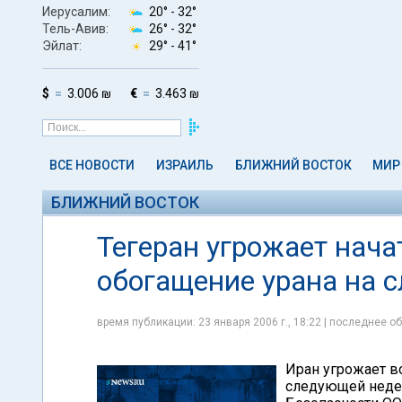
Иерусалим:
20° -
32°
Тель-Авив:
26° -
32°
Эйлат:
29° -
41°
$
3.006 ₪
€
3.463 ₪
ВСЕ НОВОСТИ
ИЗРАИЛЬ
БЛИЖНИЙ ВОСТОК
МИР
БЛИЖНИЙ ВОСТОК
Тегеран угрожает нач
обогащение урана на 
время публикации: 23 января 2006 г., 18:22 | последнее об
Иран угрожает в
следующей недел