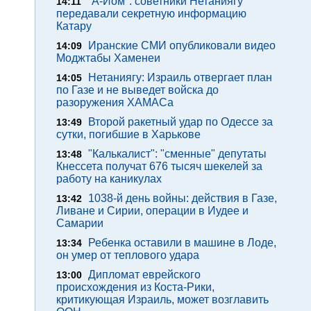
"А-Йом": советники Нетаниягу
14:11
передавали секретную информацию
Катару
Иранские СМИ опубликовали видео
14:09
Моджтабы Хаменеи
Нетаниягу: Израиль отвергает план
14:05
по Газе и не выведет войска до
разоружения ХАМАСа
Второй ракетный удар по Одессе за
13:49
сутки, погибшие в Харькове
"Калькалист": "сменные" депутаты
13:48
Кнессета получат 676 тысяч шекелей за
работу на каникулах
1038-й день войны: действия в Газе,
13:42
Ливане и Сирии, операции в Иудее и
Самарии
Ребенка оставили в машине в Лоде,
13:34
он умер от теплового удара
Дипломат еврейского
13:00
происхождения из Коста-Рики,
критикующая Израиль, может возглавить