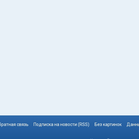
братная связь
Подписка на новости (RSS)
Без картинок
Данны