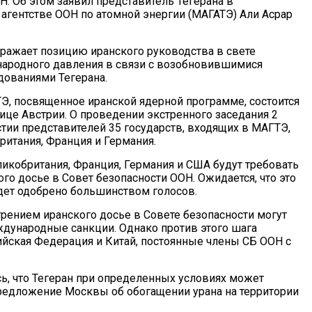
Н. Об этом заявил представитель Тегерана в
гентстве ООН по атомной энергии (МАГАТЭ) Али Асрар
тражает позицию иранского руководства в свете
ародного давления в связи с возобновившимися
ованиями Тегерана.
Э, посвященное иранской ядерной программе, состоится
лице Австрии. О проведении экстренного заседания 2
стии представителей 35 государств, входящих в МАГТЭ,
ритания, Франция и Германия.
ликобритания, Франция, Германия и США будут требовать
го досье в Совет безопасности ООН. Ожидается, что это
ет одобрено большинством голосов.
трением иранского досье в Совете безопасности могут
дународные санкции. Однако против этого шага
йская Федерация и Китай, постоянные члены СБ ООН с
ь, что Тегеран при определенных условиях может
предложение Москвы об обогащении урана на территории