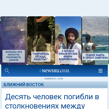
ИСПАНЕЦ ЗРЯ
НАПАЛ НА
РЕЗЕРВИСТА
ЦАХАЛА
23 ИЮЛЯ 2013
|
02:33
БЛИЖНИЙ ВОСТОК
Десять человек погибли в
столкновениях между