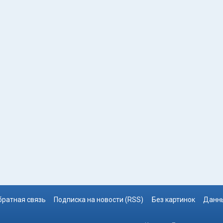
братная связь
Подписка на новости (RSS)
Без картинок
Данны