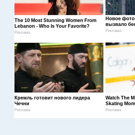
Новое фото
The 10 Most Stunning Women From
вызвало бе
Lebanon - Who Is Your Favorite?
Реклама
Реклама
Кремль готовит нового лидера
Watch The M
Чечни
Skating Mom
Реклама
Реклама