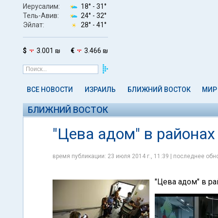
Иерусалим:
18° -
31°
Тель-Авив:
24° -
32°
Эйлат:
28° -
41°
$
3.001 ₪
€
3.466 ₪
ВСЕ НОВОСТИ
ИЗРАИЛЬ
БЛИЖНИЙ ВОСТОК
МИР
БЛИЖНИЙ ВОСТОК
"Цева адом" в района
время публикации: 23 июля 2014 г., 11:39 | последнее обно
"Цева адом" в р