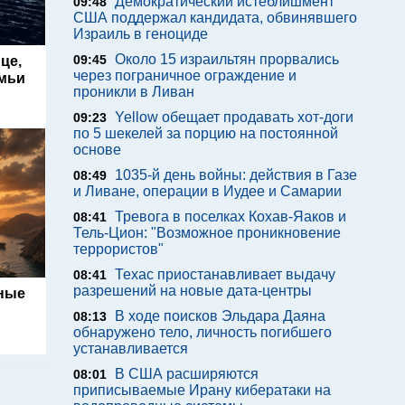
Демократический истеблишмент
09:48
США поддержал кандидата, обвинявшего
Израиль в геноциде
Около 15 израильтян прорвались
09:45
це,
через пограничное ограждение и
емьи
проникли в Ливан
Yellow обещает продавать хот-доги
09:23
по 5 шекелей за порцию на постоянной
основе
1035-й день войны: действия в Газе
08:49
и Ливане, операции в Иудее и Самарии
Тревога в поселках Кохав-Яаков и
08:41
Тель-Цион: "Возможное проникновение
террористов"
Техас приостанавливает выдачу
08:41
разрешений на новые дата-центры
ьные
В ходе поисков Эльдара Даяна
08:13
обнаружено тело, личность погибшего
устанавливается
В США расширяются
08:01
приписываемые Ирану кибератаки на