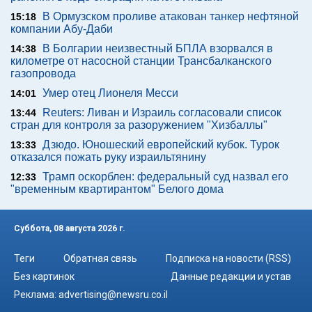
В Ормузском проливе атакован танкер нефтяной
15:18
компании Абу-Даби
В Болгарии неизвестный БПЛА взорвался в
14:38
километре от насосной станции Трансбалканского
газопровода
Умер отец Лионеля Месси
14:01
Reuters: Ливан и Израиль согласовали список
13:44
стран для контроля за разоружением "Хизбаллы"
Дзюдо. Юношеский европейский кубок. Турок
13:33
отказался пожать руку израильтянину
Трамп оскорблен: федеральный суд назвал его
12:33
"временным квартирантом" Белого дома
Суббота, 08 августа 2026 г.
Теги
Обратная связь
Подписка на новости (RSS)
Без картинок
Данные редакции и устав
Реклама:
advertising@newsru.co.il