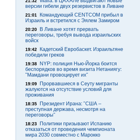
Walla: в ЦАХАЛе выдвигают новые
21:32
версии гибели двух резервистов в Ливане
Командующий CENTCOM прибыл в
21:01
Израиль и встретился с Эялем Замиром
В Ливане хотят прервать
20:20
переговоры, требуя вывода израильских
войск
Кадетский Евробаскет. Израильтяне
19:42
победили греков
NYP: полиция Нью-Йорка боится
19:38
беспорядков во время визита Нетаниягу:
"Мамдани провоцирует их"
Прорвавшиеся в Сеуту мигранты
19:09
жалуются на отсутствие условий для
проживания
Президент Ирана: "США –
18:35
преступная держава, несмотря на
переговоры"
Политики призывают Испанию
18:23
отказаться от проведения чемпионата
мира 2030 совместно с Марокко