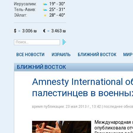
Иерусалим:
19° -
30°
Тель-Авив:
25° -
31°
Эйлат:
28° -
40°
$
3.006 ₪
€
3.463 ₪
ВСЕ НОВОСТИ
ИЗРАИЛЬ
БЛИЖНИЙ ВОСТОК
МИР
БЛИЖНИЙ ВОСТОК
Amnesty International 
палестинцев в военны
время публикации: 23 мая 2013 г., 13:42 | последнее обнов
Международная п
опубликовала от