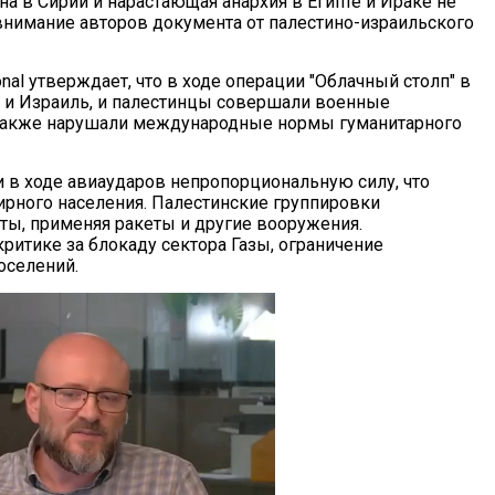
а в Сирии и нарастающая анархия в Египте и Ираке не
внимание авторов документа от палестино-израильского
ional утверждает, что в ходе операции "Облачный столп" в
а и Израиль, и палестинцы совершали военные
 также нарушали международные нормы гуманитарного
 в ходе авиаударов непропорциональную силу, что
ирного населения. Палестинские группировки
ты, применяя ракеты и другие вооружения.
итике за блокаду сектора Газы, ограничение
оселений.