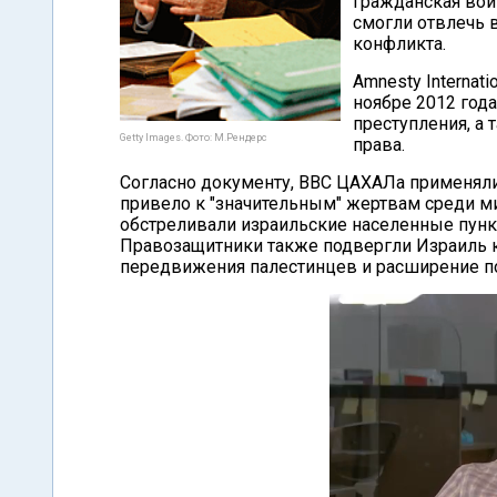
Гражданская войн
смогли отвлечь 
конфликта.
Amnesty Internat
ноябре 2012 год
преступления, а
Getty Images. Фото: М.Рендерс
права.
Согласно документу, ВВС ЦАХАЛа применяли
привело к "значительным" жертвам среди м
обстреливали израильские населенные пунк
Правозащитники также подвергли Израиль кр
передвижения палестинцев и расширение п