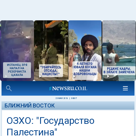
ИСПАНЕЦ ЗРЯ
НАПАЛ НА
РЕЗЕРВИСТА
ЦАХАЛА
23 МАЯ 2018
|
08:07
БЛИЖНИЙ ВОСТОК
ОЗХО: "Государство
Палестина"