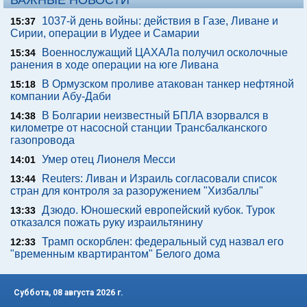
ВАЖНЫЕ НОВОСТИ
1037-й день войны: действия в Газе, Ливане и
15:37
Сирии, операции в Иудее и Самарии
Военнослужащий ЦАХАЛа получил осколочные
15:34
ранения в ходе операции на юге Ливана
В Ормузском проливе атакован танкер нефтяной
15:18
компании Абу-Даби
В Болгарии неизвестный БПЛА взорвался в
14:38
километре от насосной станции Трансбалканского
газопровода
Умер отец Лионеля Месси
14:01
Reuters: Ливан и Израиль согласовали список
13:44
стран для контроля за разоружением "Хизбаллы"
Дзюдо. Юношеский европейский кубок. Турок
13:33
отказался пожать руку израильтянину
Трамп оскорблен: федеральный суд назвал его
12:33
"временным квартирантом" Белого дома
Суббота, 08 августа 2026 г.