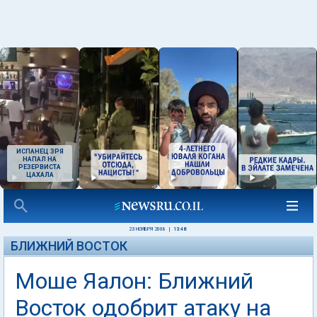
ИСПАНЕЦ ЗРЯ
НАПАЛ НА
РЕЗЕРВИСТА
ЦАХАЛА
23 НОЯБРЯ 2008
|
13:48
БЛИЖНИЙ ВОСТОК
Моше Яалон: Ближний
Восток одобрит атаку на