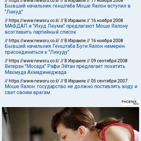
//
https://www.newsru.co.il/
//
В Израиле
//
17 ноября 2008
Бывший начальник генштаба Моше Яалон вступил в
"Ликуд"
//
https://www.newsru.co.il/
//
В Израиле
//
16 ноября 2008
МАФДАЛ и "Ихуд Леуми" предлагают Моше Яалону
возглавить партийный список
//
https://www.newsru.co.il/
//
В Израиле
//
16 ноября 2008
Бывший начальник Генштаба Буги Яалон намерен
присоединиться к "Ликуду"
//
https://www.newsru.co.il/
//
В Израиле
//
09 сентября 2008
Ветеран "Мосада" Рафи Эйтан предлагает похитить
Махмуда Ахмадинеджада
//
https://www.newsru.co.il/
//
В Израиле
//
05 сентября 2007
Моше Яалон: государство не должно поставлять воду и
свет своим врагам