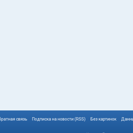
братная связь
Подписка на новости (RSS)
Без картинок
Данны