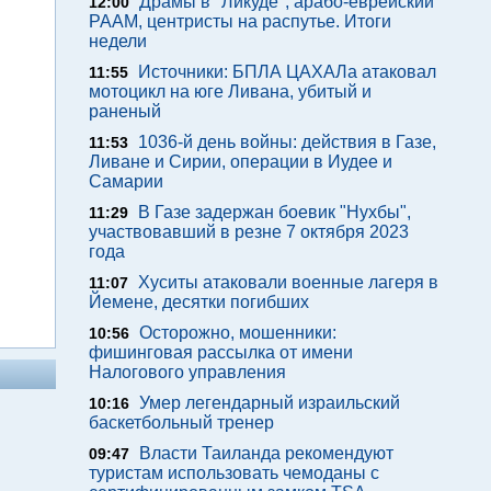
Драмы в "Ликуде", арабо-еврейский
12:00
РААМ, центристы на распутье. Итоги
недели
Источники: БПЛА ЦАХАЛа атаковал
11:55
мотоцикл на юге Ливана, убитый и
раненый
1036-й день войны: действия в Газе,
11:53
Ливане и Сирии, операции в Иудее и
Самарии
В Газе задержан боевик "Нухбы",
11:29
участвовавший в резне 7 октября 2023
года
Хуситы атаковали военные лагеря в
11:07
Йемене, десятки погибших
Осторожно, мошенники:
10:56
фишинговая рассылка от имени
Налогового управления
Умер легендарный израильский
10:16
баскетбольный тренер
Власти Таиланда рекомендуют
09:47
туристам использовать чемоданы с