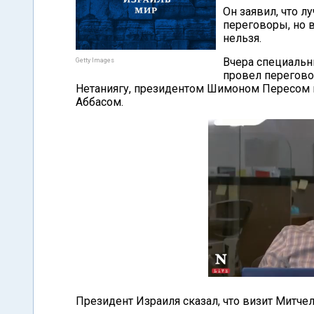
Он заявил, что
переговоры, но 
нельзя.
Вчера специаль
Getty Images
провел перегов
Нетаниягу, президентом Шимоном Пересом 
Аббасом.
Президент Израиля сказал, что визит Митче