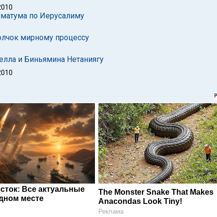
2010
тиматума по Иерусалиму
олчок мирному процессу
елла и Биньямина Нетаниягу
2010
сток: Все актуальные
The Monster Snake That Makes
одном месте
Anacondas Look Tiny!
Реклама