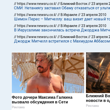
//
https://www.newsru.co.il/
//
Ближний Восток
//
23 апреля 
СМИ: Нетаниягу заставил Обаму отказаться от уль
//
https://www.newsru.co.il/
//
В Израиле
//
23 апреля 2010
Шимон Перес – Митчеллу: ваш визит дает новый т
//
https://www.newsru.co.il/
//
В Израиле
//
23 апреля 2010
В Иерусалиме закончилась встреча Джорджа Митч
//
https://www.newsru.co.il/
//
Ближний Восток
//
23 апреля 
Джордж Митчелл встретился с Махмудом Аббасом
Ближний Во
Фото дочери Максима Галкина
новости в 
вызвало обсуждения в Сети
Реклама
Реклама