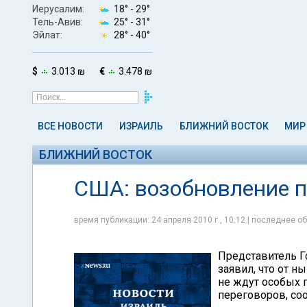
Иерусалим:
18° -
29°
Тель-Авив:
25° -
31°
Эйлат:
28° -
40°
$
3.013 ₪
€
3.478 ₪
ВСЕ НОВОСТИ
ИЗРАИЛЬ
БЛИЖНИЙ ВОСТОК
МИР
БЛИЖНИЙ ВОСТОК
США: возобновление п
время публикации: 24 апреля 2010 г., 10:12 | последнее об
Представитель Г
заявил, что от 
не ждут особых
переговоров, соо