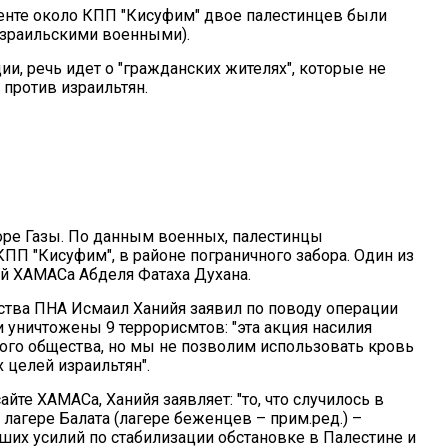
енте около КПП "Кисуфим" двое палестинцев были
израильскими военными).
, речь идет о "гражданских жителях", которые не
против израильтян.
ре Газы. По данным военных, палестинцы
ПП "Кисуфим", в районе пограничного забора. Один из
ей ХАМАСа Абделя Фатаха Духана.
ства ПНА Исмаил Ханийя заявил по поводу операции
 уничтожены 9 террорисмтов: "эта акция насилия
ого общества, но мы не позволим использовать кровь
 целей израильтян".
айте ХАМАСа, Ханийя заявляет: "то, что случилось в
лагере Балата (лагере беженцев – прим.ред.) –
ших усилий по стабилизации обстановке в Палестине и