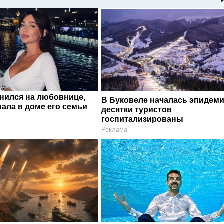
енился на любовнице,
В Буковеле началась эпидеми
ала в доме его семьи
десятки туристов
госпитализированы
Реклама