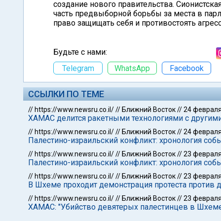
создание нового правительства. Сионистска
часть предвыборной борьбы за места в парл
право защищать себя и противостоять агресс
Будьте с нами:
Telegram
WhatsApp
Facebook
ССЫЛКИ ПО ТЕМЕ
//
https://www.newsru.co.il/
//
Ближний Восток
//
24 февраля
ХАМАС делится ракетными технологиями с другим
//
https://www.newsru.co.il/
//
Ближний Восток
//
24 февраля
Палестино-израильский конфликт: хронология собы
//
https://www.newsru.co.il/
//
Ближний Восток
//
23 февраля
Палестино-израильский конфликт: хронология собы
//
https://www.newsru.co.il/
//
Ближний Восток
//
23 февраля
В Шхеме проходит демонстрация протеста против
//
https://www.newsru.co.il/
//
Ближний Восток
//
23 февраля
ХАМАС: "Убийство девятерых палестинцев в Шхеме