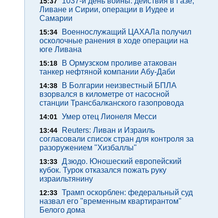
1037-й день войны: действия в Газе,
15:37
Ливане и Сирии, операции в Иудее и
Самарии
Военнослужащий ЦАХАЛа получил
15:34
осколочные ранения в ходе операции на
юге Ливана
В Ормузском проливе атакован
15:18
танкер нефтяной компании Абу-Даби
В Болгарии неизвестный БПЛА
14:38
взорвался в километре от насосной
станции Трансбалканского газопровода
Умер отец Лионеля Месси
14:01
Reuters: Ливан и Израиль
13:44
согласовали список стран для контроля за
разоружением "Хизбаллы"
Дзюдо. Юношеский европейский
13:33
кубок. Турок отказался пожать руку
израильтянину
Трамп оскорблен: федеральный суд
12:33
назвал его "временным квартирантом"
Белого дома