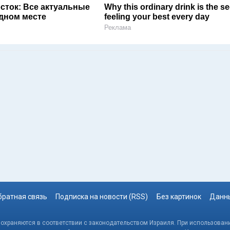
сток: Все актуальные
Why this ordinary drink is the se
одном месте
feeling your best every day
Реклама
братная связь
Подписка на новости (RSS)
Без картинок
Данны
, охраняются в соответствии с законодательством Израиля. При использовани