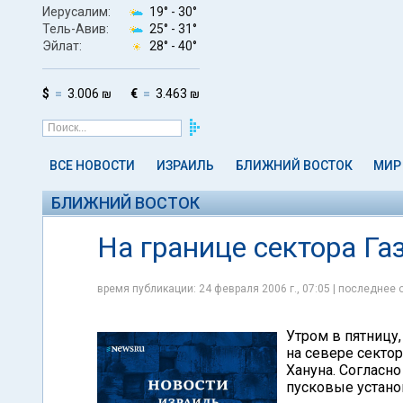
Иерусалим:
19° -
30°
Тель-Авив:
25° -
31°
Эйлат:
28° -
40°
$
3.006 ₪
€
3.463 ₪
ВСЕ НОВОСТИ
ИЗРАИЛЬ
БЛИЖНИЙ ВОСТОК
МИР
БЛИЖНИЙ ВОСТОК
На границе сектора Г
время публикации: 24 февраля 2006 г., 07:05 | последнее 
Утром в пятницу,
на севере сектор
Хануна. Согласн
пусковые устано