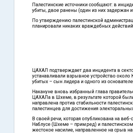
Палестинские источники сообщают: в инцид
убиты, двое ранены (один из них задержан 
По утверждению палестинской администрации
планировали никаких враждебных действий 
ЦАХАЛ подтверждает два инцидента в секто
устанавливали взрывное устройство около К
убитых – сын лидера и одного из основател
Накануне вновь избранный глава правитель
ЦАХАЛа в Шхеме, в результате которой были
направлена против стабильности палестинск
палестинцев для достижения электоральных
В своей речи, которая опубликована на веб-с
Наблусе (Шхеме – прим.ред) и палестинском 
жестокое насилие, направленное на срыв на