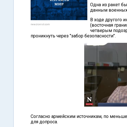
Одна из ракет б
данным военных,
В ходе другого 
(восточная грани
newzionist.com
четверым подоз
проникнуть через "забор безопасности".
Согласно армейским источникам, по меньше
для допроса.