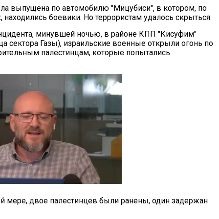
ыла выпущена по автомобилю "Мицубиси", в котором, по
 находились боевики. Но террористам удалось скрыться.
инцидента, минувшей ночью, в районе КПП "Кисуфим"
ца сектора Газы), израильские военные открыли огонь по
рительным палестинцам, которые попытались
й мере, двое палестинцев были ранены, один задержан