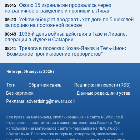
Около 15 израильтян прорвались через
09:45
пограничное ограждение и проникли в Ливан
Yellow обещает продавать хот-доги по 5 шекелей
09:23
за порцию на постоянной основе
1035-й день войны: действия в Газе и Ливане,
08:49
операции в Иудее и Самарии
Тревога в поселках Кохав-Яаков и Тель-Цион:
08:41
"Возможное проникновение террористов"
Четверг, 06 августа 2026 г.
Теги
Обратная связь
Подписка на новости (RSS)
Без картинок
Данные редакции и устав
Реклама:
advertising@newsru.co.il
Все права на материалы, опубликованные на сайте NEWSru.co.il ,
охраняются в соответствии с законодательством Израиля. При
использовании материалов сайта гиперссылка на NEWSru.co.il
обязательна. Перепечатка интервью, репортажей, эксклюзивных
статей без согласования с редакцией запрещена – в том числе в