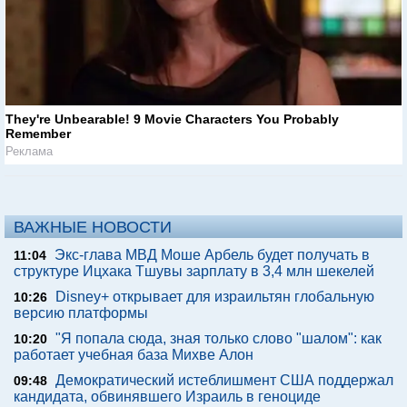
They're Unbearable! 9 Movie Characters You Probably
Remember
Реклама
ВАЖНЫЕ НОВОСТИ
Экс-глава МВД Моше Арбель будет получать в
11:04
структуре Ицхака Тшувы зарплату в 3,4 млн шекелей
Disney+ открывает для израильтян глобальную
10:26
версию платформы
"Я попала сюда, зная только слово "шалом": как
10:20
работает учебная база Михве Алон
Демократический истеблишмент США поддержал
09:48
кандидата, обвинявшего Израиль в геноциде