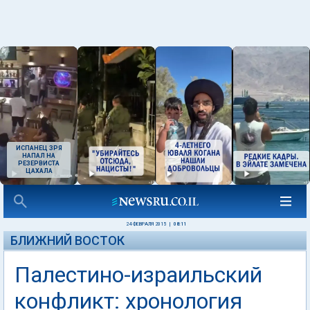
ИСПАНЕЦ ЗРЯ
НАПАЛ НА
РЕЗЕРВИСТА
ЦАХАЛА
24 ФЕВРАЛЯ 2015
|
08:11
БЛИЖНИЙ ВОСТОК
Палестино-израильский
конфликт: хронология