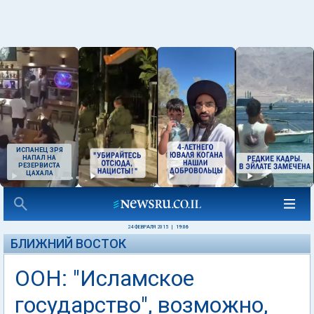
ИСПАНЕЦ ЗРЯ
НАПАЛ НА
РЕЗЕРВИСТА
ЦАХАЛА
24 ФЕВРАЛЯ 2015
|
19:06
БЛИЖНИЙ ВОСТОК
ООН: "Исламское
государство", возможно,