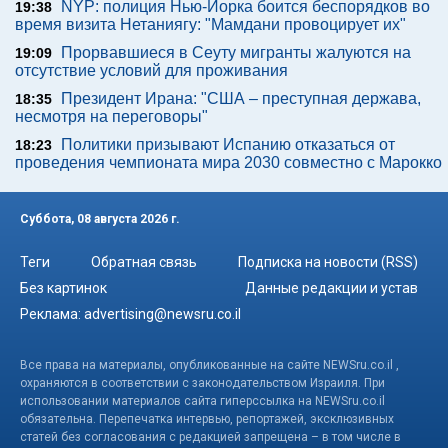
NYP: полиция Нью-Йорка боится беспорядков во
19:38
время визита Нетаниягу: "Мамдани провоцирует их"
Прорвавшиеся в Сеуту мигранты жалуются на
19:09
отсутствие условий для проживания
Президент Ирана: "США – преступная держава,
18:35
несмотря на переговоры"
Политики призывают Испанию отказаться от
18:23
проведения чемпионата мира 2030 совместно с Марокко
Суббота, 08 августа 2026 г.
Теги
Обратная связь
Подписка на новости (RSS)
Без картинок
Данные редакции и устав
Реклама:
advertising@newsru.co.il
Все права на материалы, опубликованные на сайте NEWSru.co.il ,
охраняются в соответствии с законодательством Израиля. При
использовании материалов сайта гиперссылка на NEWSru.co.il
обязательна. Перепечатка интервью, репортажей, эксклюзивных
статей без согласования с редакцией запрещена – в том числе в