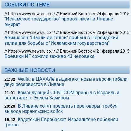
ССЫЛКИ ПО ТЕМЕ
//
https://www.newsru.co.il/
//
Ближний Восток
//
24 февраля 2015
"Исламское государство" провозгласит в Ливане
эмират
//
https://www.newsru.co.il/
//
Ближний Восток
//
23 февраля 2015
Авианосец "Шарль де Голль" прибыл в Персидский
залив для борьбы с "Исламским государством"
//
https://www.newsru.co.il/
//
Ближний Восток
//
21 февраля 2015
Боевики ИГ сожгли заживо 43 человека
ВАЖНЫЕ НОВОСТИ
Walla: в ЦАХАЛе выдвигают новые версии гибели
21:32
двух резервистов в Ливане
Командующий CENTCOM прибыл в Израиль и
21:01
встретился с Эялем Замиром
В Ливане хотят прервать переговоры, требуя
20:20
вывода израильских войск
Кадетский Евробаскет. Израильтяне победили
19:42
греков