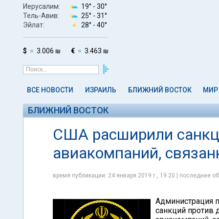
Иерусалим:
19° -
30°
Тель-Авив:
25° -
31°
Эйлат:
28° -
40°
$
3.006 ₪
€
3.463 ₪
ВСЕ НОВОСТИ
ИЗРАИЛЬ
БЛИЖНИЙ ВОСТОК
МИР
БЛИЖНИЙ ВОСТОК
США расширили санкци
авиакомпаний, связан
время публикации: 24 января 2019 г., 19:20 | последнее об
Администрация п
санкций против 