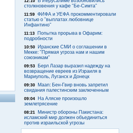
В Иерусалиме возобновились
12:10
столкновения у кафе "Бе-Симта"
ФИФА и УЕФА прокомментировали
11:59
статью о "выплатах любовнице
Инфантино"
Попытка прорыва в Офарим:
11:13
подробности
Иранские СМИ о соглашении в
10:50
Мекке: "Прямая угроза нам и нашим
союзникам"
Берл Лазар выразил надежду на
09:53
возвращение евреев из Израиля в
Мариуполь, Луганск и Донецк
Maan: Бен-Гвир вновь запретил
09:30
свидания палестинским заключенным
На Аляске произошло
09:04
землетрясение
Министр обороны Пакистана:
08:21
исламский мир должен объединиться
против израильской угрозы