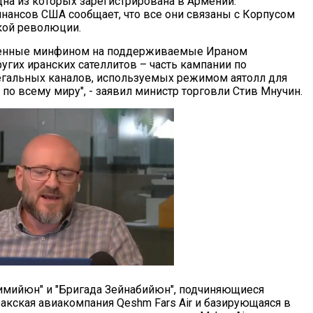
дна из которых зарегистрирована в Армении.
нансов США сообщает, что все они связаны с Корпусом
кой революции.
женные минфином на поддерживаемые Ираном
угих иранских сателлитов – часть кампании по
гальных каналов, используемых режимом аятолл для
 по всему миру", - заявил министр торговли Стив Мнучин.
имийюн" и "Бригада Зейнабийюн", подчиняющиеся
акская авиакомпания Qeshm Fars Air и базирующаяся в