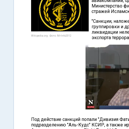
авиакомпаний, о
Министерство фи
стражей Исламс
"Санкции, нало
группировки и др
ликвидации неле
Wikipedia.org . Фото: MrInfo2012
экспорта террора
Под действие санкций попали "Дивизия Фат
подразделению "Аль-Кудс" КСИР, а также ир