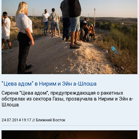
"Цева адом" в Нирим и Эйн а-Шлоша
Сирена "Цева адом", предупреждающая о ракетных
обстрелах из сектора Газы, прозвучала в Нирим и Эйн а-
Шлоша.
24.07.2014 19:17
// Ближний Восток