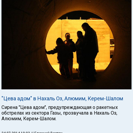
"Цева адом" в Нахаль Оз, Алюмим, Керем-Шалом
Сирена "Цева адом", предупреждающая о ракетных
обстрелах из сектора Газы, прозвучала в Нахаль Оз,
Алюмим, Керем-Шалом.