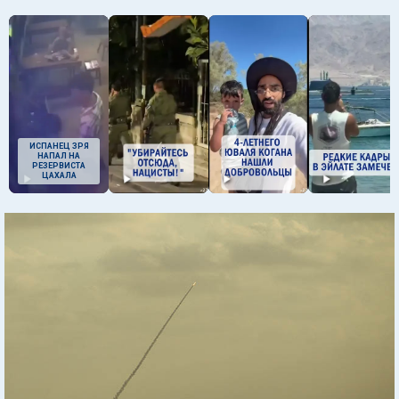
ИСПАНЕЦ ЗРЯ
НАПАЛ НА
РЕЗЕРВИСТА
ЦАХАЛА