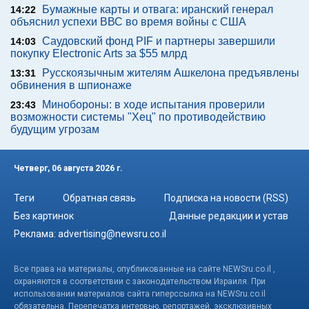
Бумажные карты и отвага: иранский генерал
14:22
объяснил успехи ВВС во время войны с США
Саудовский фонд PIF и партнеры завершили
14:03
покупку Electronic Arts за $55 млрд
Русскоязычным жителям Ашкелона предъявлены
13:31
обвинения в шпионаже
Минобороны: в ходе испытания проверили
23:43
возможности системы "Хец" по противодействию
будущим угрозам
Четверг, 06 августа 2026 г.
Теги
Обратная связь
Подписка на новости (RSS)
Без картинок
Данные редакции и устав
Реклама:
advertising@newsru.co.il
Все права на материалы, опубликованные на сайте NEWSru.co.il ,
охраняются в соответствии с законодательством Израиля. При
использовании материалов сайта гиперссылка на NEWSru.co.il
обязательна. Перепечатка интервью, репортажей, эксклюзивных