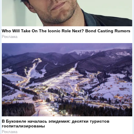
Who Will Take On The Iconic Role Next? Bond Casting Rumors
Реклама
В Буковеле началась эпидемия: десятки туристов
госпитализированы
Реклама